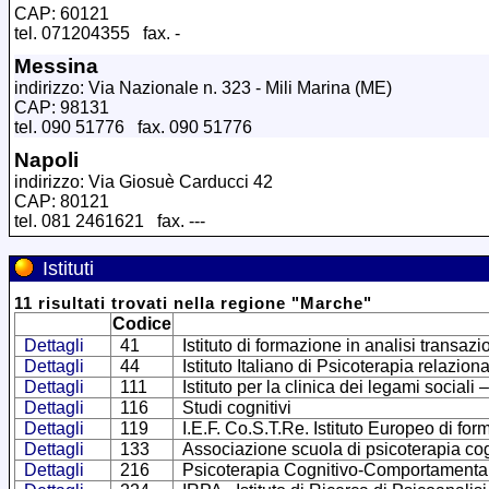
CAP: 60121
tel. 071204355 fax. -
Messina
indirizzo: Via Nazionale n. 323 - Mili Marina (ME)
CAP: 98131
tel. 090 51776 fax. 090 51776
Napoli
indirizzo: Via Giosuè Carducci 42
CAP: 80121
tel. 081 2461621 fax. ---
Istituti
11
risultati trovati
nella regione
"
Marche
"
Codice
Dettagli
41
Istituto di formazione in analisi transa
Dettagli
44
Istituto Italiano di Psicoterapia relazion
Dettagli
111
Istituto per la clinica dei legami sociali 
Dettagli
116
Studi cognitivi
Dettagli
119
I.E.F. Co.S.T.Re. Istituto Europeo di fo
Dettagli
133
Associazione scuola di psicoterapia cog
Dettagli
216
Psicoterapia Cognitivo-Comportamentale 