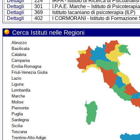
Dettagli
224
IRPA - Istituto di Ricerca di Psicoanalis
Dettagli
301
I.P.A.E. Marche – Istituto di Psicoterap
Dettagli
369
Istituto lacaniano di psicoterapia (ILP)
Dettagli
402
I CORMORANI - Istituto di Formazione
Cerca Istituti nelle Regioni
Abruzzo
Basilicata
Calabria
Campania
Emilia-Romagna
Friuli-Venezia Giulia
Lazio
Liguria
Lombardia
Marche
Molise
Piemonte
Puglia
Sardegna
Sicilia
Toscana
Trentino-Alto Adige