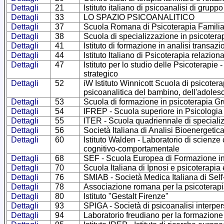
Dettagli
21
Istituto italiano di psicoanalisi di gruppo
Dettagli
33
LO SPAZIO PSICOANALITICO
Dettagli
37
Scuola Romana di Psicoterapia Familia
Dettagli
38
Scuola di specializzazione in psicotera
Dettagli
41
Istituto di formazione in analisi transa
Dettagli
44
Istituto Italiano di Psicoterapia relazion
Dettagli
47
Istituto per lo studio delle Psicoterapie
strategico
Dettagli
52
iW Istituto Winnicott Scuola di psicotera
psicoanalitica del bambino, dell'adoles
Dettagli
53
Scuola di formazione in psicoterapia G
Dettagli
54
IFREP - Scuola superiore in Psicologia
Dettagli
55
ITER - Scuola quadriennale di specializ
Dettagli
56
Società Italiana di Analisi Bioenergetic
Dettagli
60
Istituto Walden - Laboratorio di scienze
cognitivo-comportamentale
Dettagli
68
SEF - Scuola Europea di Formazione in
Dettagli
70
Scuola Italiana di Ipnosi e psicoterapia
Dettagli
76
SMIAB - Società Medica Italiana di Self
Dettagli
78
Associazione romana per la psicoterapi
Dettagli
80
Istituto "Gestalt Firenze"
Dettagli
93
SPIGA - Società di psicoanalisi interpe
Dettagli
94
Laboratorio freudiano per la formazione