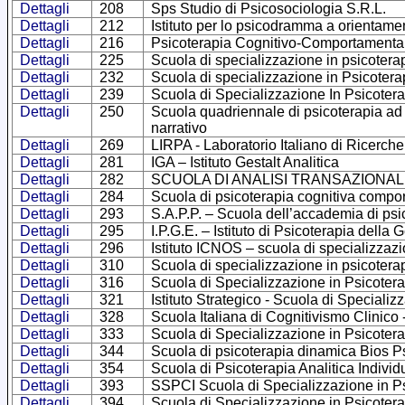
Dettagli
208
Sps Studio di Psicosociologia S.R.L.
Dettagli
212
Istituto per lo psicodramma a orientam
Dettagli
216
Psicoterapia Cognitivo-Comportamentale 
Dettagli
225
Scuola di specializzazione in psicotera
Dettagli
232
Scuola di specializzazione in Psicotera
Dettagli
239
Scuola di Specializzazione In Psicoter
Dettagli
250
Scuola quadriennale di psicoterapia ad 
narrativo
Dettagli
269
LIRPA - Laboratorio Italiano di Ricerche
Dettagli
281
IGA – Istituto Gestalt Analitica
Dettagli
282
SCUOLA DI ANALISI TRANSAZIONALE –
Dettagli
284
Scuola di psicoterapia cognitiva compor
Dettagli
293
S.A.P.P. – Scuola dell’accademia di psi
Dettagli
295
I.P.G.E. – Istituto di Psicoterapia della 
Dettagli
296
Istituto ICNOS – scuola di specializzazi
Dettagli
310
Scuola di specializzazione in psicoter
Dettagli
316
Scuola di Specializzazione in Psicotera
Dettagli
321
Istituto Strategico - Scuola di Specializ
Dettagli
328
Scuola Italiana di Cognitivismo Clinico
Dettagli
333
Scuola di Specializzazione in Psicoter
Dettagli
344
Scuola di psicoterapia dinamica Bios 
Dettagli
354
Scuola di Psicoterapia Analitica Indivi
Dettagli
393
SSPCI Scuola di Specializzazione in Ps
Dettagli
394
Scuola di Specializzazione in Psicote