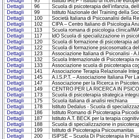
Dettagli
95
Istituto IREP - Istituto di ricerche europ
Dettagli
96
Scuola di psicoterapia dell'infanzia, del
Dettagli
99
Istituto Nazionale del Training della Soc
Dettagli
100
Società Italiana di Psicoanalisi della
Dettagli
102
CIPA – Centro Italiano di Psicologia Ana
Dettagli
113
Scuola romana di psicologia clinica/I
Dettagli
117
IdO Scuola di specializzazione in psicot
Dettagli
120
Scuola di formazione di psicoterapia ad
Dettagli
122
Scuola di formazione psicosomatica d
Dettagli
123
Associazione Italiana di Psiconalisi - A.I
Dettagli
132
Scuola Internazionale di Psicoterapia nel 
Dettagli
133
Associazione scuola di psicoterapia cog
Dettagli
141
Associazione Terapia Relazionale Integ
Dettagli
145
A.I.S.P.T. – Associazione Italiana Per 
Dettagli
147
Associazione per la Ricerca in Psicote
Dettagli
149
CENTRO PER LA RICERCA IN PSIC
Dettagli
173
Scuola di psicoterapia strategica int
Dettagli
175
Scuola italiana di analisi reichiana
Dettagli
178
Istituto Dedalus - Scuola di specializza
Dettagli
186
Istituto Romano di Psicoterapia Psicodi
Dettagli
187
Istituto A.T. BECK per la terapia cognit
Dettagli
188
Scuola di specializzazione in psicoter
Dettagli
199
Istituto di Psicoterapia Psicoumanitas
Dettagli
200
ISIPSÈ – Scuola Di Psicoterapia In Psic