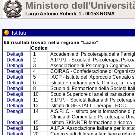
Ministero dell'Universit
Largo Antonio Ruberti, 1 - 00153 ROMA
Istituti
86
risultati trovati
nella regione
"
Lazio
"
Codice
Dettagli
1
Accademia di Psicoterapia della Famigl
Dettagli
2
A.I.P.P.I. - Scuola di Psicoterapia Psico
Dettagli
3
Associazione di Psicologia Cognitiva
Dettagli
4
COIRAG - Confederazione di Organizzazio
Dettagli
5
IACP - Istituto dell'Approccio Centrato 
Dettagli
6
Istituto Freudiano per la Clinica, la Ter
Dettagli
8
Scuola di Formazione della Società Ital
Dettagli
10
Scuola Superiore di analisi transaziona
Dettagli
11
S.I.P.P. – Società Italiana di Psicoterap
Dettagli
13
Istituto di GESTALT Therapy - HCC
Dettagli
14
A.S.P.I.C. - Istituto per la formazione d
Clinica di Comunità e Psicoterapia Uman
Dettagli
15
Istituto SKINNER formazione e ricerca
Dettagli
19
A.I.P.A. Associazione Italiana per lo stu
Dettagli
20
Centro studi di terapia familiare e relaz