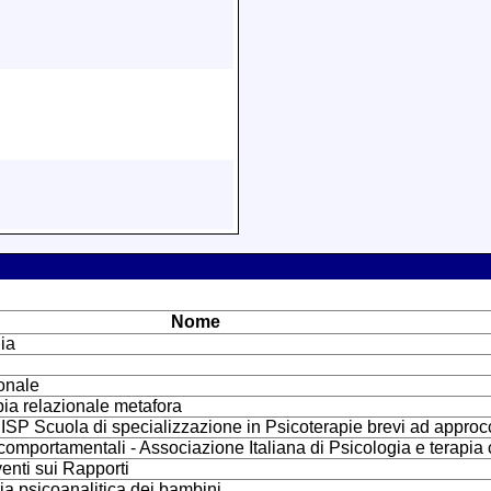
Nome
ia
ionale
pia relazionale metafora
 - ISP Scuola di specializzazione in Psicoterapie brevi ad approc
e comportamentali - Associazione Italiana di Psicologia e terapi
venti sui Rapporti
pia psicoanalitica dei bambini