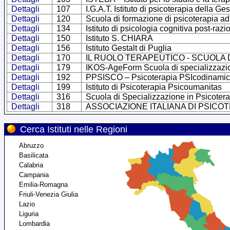
Dettagli
107
I.G.A.T. Istituto di psicoterapia della Ge
Dettagli
120
Scuola di formazione di psicoterapia ad
Dettagli
134
Istituto di psicologia cognitiva post-razi
Dettagli
150
Istituto S. CHIARA
Dettagli
156
Istituto Gestalt di Puglia
Dettagli
170
IL RUOLO TERAPEUTICO - SCUOLA 
Dettagli
179
IKOS-AgeForm Scuola di specializzazio
Dettagli
192
PPSISCO – Psicoterapia PSIcodinamica 
Dettagli
199
Istituto di Psicoterapia Psicoumanitas
Dettagli
316
Scuola di Specializzazione in Psicotera
Dettagli
318
ASSOCIAZIONE ITALIANA DI PSICOT
Cerca Istituti nelle Regioni
Abruzzo
Basilicata
Calabria
Campania
Emilia-Romagna
Friuli-Venezia Giulia
Lazio
Liguria
Lombardia