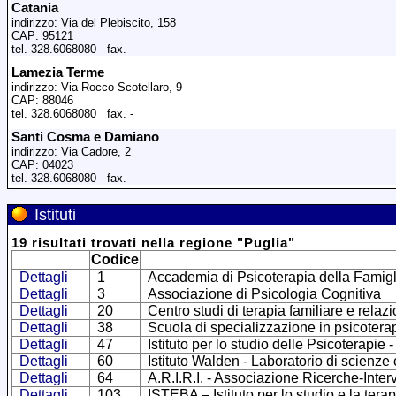
Catania
indirizzo: Via del Plebiscito, 158
CAP: 95121
tel. 328.6068080 fax. -
Lamezia Terme
indirizzo: Via Rocco Scotellaro, 9
CAP: 88046
tel. 328.6068080 fax. -
Santi Cosma e Damiano
indirizzo: Via Cadore, 2
CAP: 04023
tel. 328.6068080 fax. -
Istituti
19
risultati trovati
nella regione
"
Puglia
"
Codice
Dettagli
1
Accademia di Psicoterapia della Famigl
Dettagli
3
Associazione di Psicologia Cognitiva
Dettagli
20
Centro studi di terapia familiare e relaz
Dettagli
38
Scuola di specializzazione in psicotera
Dettagli
47
Istituto per lo studio delle Psicoterapie
Dettagli
60
Istituto Walden - Laboratorio di scienz
Dettagli
64
A.R.I.R.I. - Associazione Ricerche-Inter
Dettagli
103
ISTEBA – Istituto per lo studio e la tera