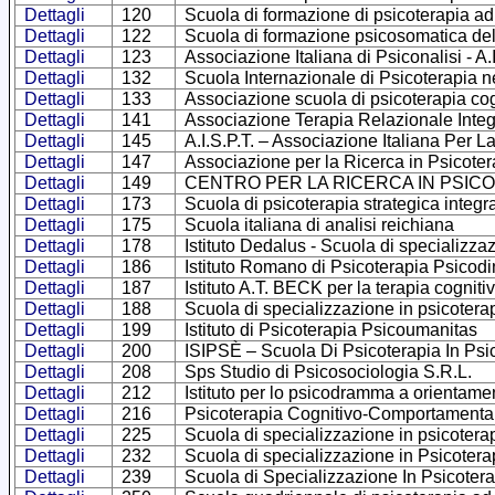
Dettagli
120
Scuola di formazione di psicoterapia ad
Dettagli
122
Scuola di formazione psicosomatica d
Dettagli
123
Associazione Italiana di Psiconalisi - A.I
Dettagli
132
Scuola Internazionale di Psicoterapia nel 
Dettagli
133
Associazione scuola di psicoterapia cog
Dettagli
141
Associazione Terapia Relazionale Integ
Dettagli
145
A.I.S.P.T. – Associazione Italiana Per 
Dettagli
147
Associazione per la Ricerca in Psicote
Dettagli
149
CENTRO PER LA RICERCA IN PSIC
Dettagli
173
Scuola di psicoterapia strategica int
Dettagli
175
Scuola italiana di analisi reichiana
Dettagli
178
Istituto Dedalus - Scuola di specializza
Dettagli
186
Istituto Romano di Psicoterapia Psicodi
Dettagli
187
Istituto A.T. BECK per la terapia cognit
Dettagli
188
Scuola di specializzazione in psicoter
Dettagli
199
Istituto di Psicoterapia Psicoumanitas
Dettagli
200
ISIPSÈ – Scuola Di Psicoterapia In Psic
Dettagli
208
Sps Studio di Psicosociologia S.R.L.
Dettagli
212
Istituto per lo psicodramma a orientam
Dettagli
216
Psicoterapia Cognitivo-Comportamentale 
Dettagli
225
Scuola di specializzazione in psicotera
Dettagli
232
Scuola di specializzazione in Psicotera
Dettagli
239
Scuola di Specializzazione In Psicoter