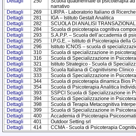
Dettagli
250
Scuola quadriennale di psicoterapia ad 
narrativo
Dettagli
269
LIRPA - Laboratorio Italiano di Ricerche
Dettagli
281
IGA – Istituto Gestalt Analitica
Dettagli
282
SCUOLA DI ANALISI TRANSAZIONALE –
Dettagli
284
Scuola di psicoterapia cognitiva compor
Dettagli
293
S.A.P.P. – Scuola dell’accademia di psi
Dettagli
295
I.P.G.E. – Istituto di Psicoterapia della 
Dettagli
296
Istituto ICNOS – scuola di specializzazi
Dettagli
310
Scuola di specializzazione in psicoter
Dettagli
316
Scuola di Specializzazione in Psicotera
Dettagli
321
Istituto Strategico - Scuola di Specializ
Dettagli
328
Scuola Italiana di Cognitivismo Clinico
Dettagli
333
Scuola di Specializzazione in Psicoter
Dettagli
344
Scuola di psicoterapia dinamica Bios 
Dettagli
354
Scuola di Psicoterapia Analitica Indivi
Dettagli
393
SSPCI Scuola di Specializzazione in Ps
Dettagli
394
Scuola di Specializzazione in Psicote
Dettagli
398
Scuola di Terapia Metacognitiva Interp
Dettagli
399
Scuola di Specializzazione in Psicote
Dettagli
400
Accademia di Psicoterapia Psicosomat
Dettagli
401
Outdoor Setting srl
Dettagli
414
CCMA - Scuola di Psicoterapia Cognitiva