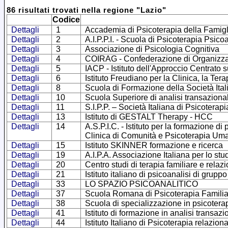
86
risultati trovati
nella regione
"
Lazio
"
Codice
Dettagli
1
Accademia di Psicoterapia della Famigl
Dettagli
2
A.I.P.P.I. - Scuola di Psicoterapia Psico
Dettagli
3
Associazione di Psicologia Cognitiva
Dettagli
4
COIRAG - Confederazione di Organizzazio
Dettagli
5
IACP - Istituto dell'Approccio Centrato 
Dettagli
6
Istituto Freudiano per la Clinica, la Ter
Dettagli
8
Scuola di Formazione della Società Ital
Dettagli
10
Scuola Superiore di analisi transaziona
Dettagli
11
S.I.P.P. – Società Italiana di Psicoterap
Dettagli
13
Istituto di GESTALT Therapy - HCC
Dettagli
14
A.S.P.I.C. - Istituto per la formazione d
Clinica di Comunità e Psicoterapia Uman
Dettagli
15
Istituto SKINNER formazione e ricerca
Dettagli
19
A.I.P.A. Associazione Italiana per lo stu
Dettagli
20
Centro studi di terapia familiare e relaz
Dettagli
21
Istituto italiano di psicoanalisi di gruppo
Dettagli
33
LO SPAZIO PSICOANALITICO
Dettagli
37
Scuola Romana di Psicoterapia Familia
Dettagli
38
Scuola di specializzazione in psicotera
Dettagli
41
Istituto di formazione in analisi transa
Dettagli
44
Istituto Italiano di Psicoterapia relazion