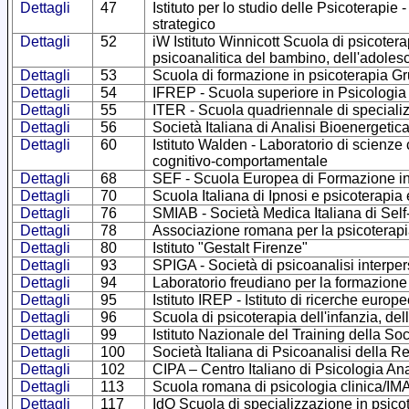
Dettagli
47
Istituto per lo studio delle Psicoterapie
strategico
Dettagli
52
iW Istituto Winnicott Scuola di psicotera
psicoanalitica del bambino, dell'adoles
Dettagli
53
Scuola di formazione in psicoterapia G
Dettagli
54
IFREP - Scuola superiore in Psicologia
Dettagli
55
ITER - Scuola quadriennale di specializ
Dettagli
56
Società Italiana di Analisi Bioenergetic
Dettagli
60
Istituto Walden - Laboratorio di scienze
cognitivo-comportamentale
Dettagli
68
SEF - Scuola Europea di Formazione in
Dettagli
70
Scuola Italiana di Ipnosi e psicoterapia
Dettagli
76
SMIAB - Società Medica Italiana di Self
Dettagli
78
Associazione romana per la psicoterapi
Dettagli
80
Istituto "Gestalt Firenze"
Dettagli
93
SPIGA - Società di psicoanalisi interpe
Dettagli
94
Laboratorio freudiano per la formazione
Dettagli
95
Istituto IREP - Istituto di ricerche europ
Dettagli
96
Scuola di psicoterapia dell'infanzia, del
Dettagli
99
Istituto Nazionale del Training della Soc
Dettagli
100
Società Italiana di Psicoanalisi della
Dettagli
102
CIPA – Centro Italiano di Psicologia Ana
Dettagli
113
Scuola romana di psicologia clinica/I
Dettagli
117
IdO Scuola di specializzazione in psicot