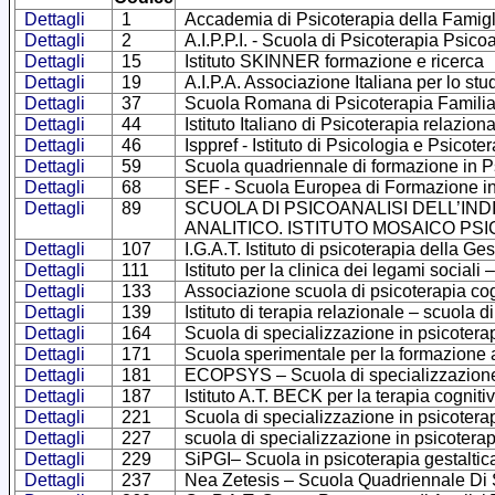
Dettagli
1
Accademia di Psicoterapia della Famigl
Dettagli
2
A.I.P.P.I. - Scuola di Psicoterapia Psico
Dettagli
15
Istituto SKINNER formazione e ricerca
Dettagli
19
A.I.P.A. Associazione Italiana per lo stu
Dettagli
37
Scuola Romana di Psicoterapia Familia
Dettagli
44
Istituto Italiano di Psicoterapia relazion
Dettagli
46
Isppref - Istituto di Psicologia e Psicot
Dettagli
59
Scuola quadriennale di formazione in Ps
Dettagli
68
SEF - Scuola Europea di Formazione in
Dettagli
89
SCUOLA DI PSICOANALISI DELL’IND
ANALITICO. ISTITUTO MOSAICO PS
Dettagli
107
I.G.A.T. Istituto di psicoterapia della Ge
Dettagli
111
Istituto per la clinica dei legami sociali 
Dettagli
133
Associazione scuola di psicoterapia cog
Dettagli
139
Istituto di terapia relazionale – scuola 
Dettagli
164
Scuola di specializzazione in psicotera
Dettagli
171
Scuola sperimentale per la formazione a
Dettagli
181
ECOPSYS – Scuola di specializzazione i
Dettagli
187
Istituto A.T. BECK per la terapia cognit
Dettagli
221
Scuola di specializzazione in psicotera
Dettagli
227
scuola di specializzazione in psicotera
Dettagli
229
SiPGI– Scuola in psicoterapia gestaltica
Dettagli
237
Nea Zetesis – Scuola Quadriennale Di S