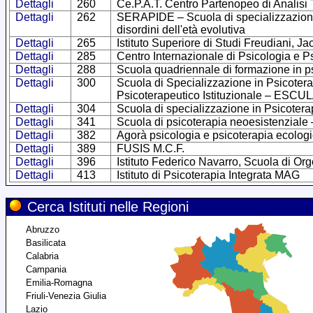
Dettagli
260
Ce.P.A.T. Centro Partenopeo di Analisi
Dettagli
262
SERAPIDE – Scuola di specializzazione 
disordini dell'età evolutiva
Dettagli
265
Istituto Superiore di Studi Freudiani, 
Dettagli
285
Centro Internazionale di Psicologia e P
Dettagli
288
Scuola quadriennale di formazione in p
Dettagli
300
Scuola di Specializzazione in Psicotera
Psicoterapeutico Istituzionale – ESCU
Dettagli
304
Scuola di specializzazione in Psicoter
Dettagli
341
Scuola di psicoterapia neoesistenziale 
Dettagli
382
Agorà psicologia e psicoterapia ecolog
Dettagli
389
FUSIS M.C.F.
Dettagli
396
Istituto Federico Navarro, Scuola di Or
Dettagli
413
Istituto di Psicoterapia Integrata MAG
Cerca Istituti nelle Regioni
Abruzzo
Basilicata
Calabria
Campania
Emilia-Romagna
Friuli-Venezia Giulia
Lazio