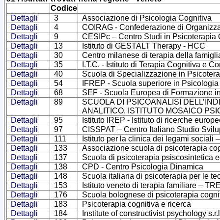
Codice
Dettagli
3
Associazione di Psicologia Cognitiva
Dettagli
4
COIRAG - Confederazione di Organizzazio
Dettagli
9
CESIPc – Centro Studi in Psicoterapia 
Dettagli
13
Istituto di GESTALT Therapy - HCC
Dettagli
30
Centro milanese di terapia della famigli
Dettagli
35
I.T.C. - Istituto di Terapia Cognitiva e
Dettagli
40
Scuola di Specializzazione in Psicoterap
Dettagli
54
IFREP - Scuola superiore in Psicologia
Dettagli
68
SEF - Scuola Europea di Formazione in
Dettagli
89
SCUOLA DI PSICOANALISI DELL’IND
ANALITICO. ISTITUTO MOSAICO PS
Dettagli
95
Istituto IREP - Istituto di ricerche europ
Dettagli
97
CISSPAT – Centro Italiano Studio Svilu
Dettagli
111
Istituto per la clinica dei legami sociali 
Dettagli
133
Associazione scuola di psicoterapia cog
Dettagli
137
Scuola di psicoterapia psiscosintetica
Dettagli
138
CPD - Centro Psicologia Dinamica
Dettagli
148
Scuola italiana di psicoterapia per le te
Dettagli
153
Istituto veneto di terapia familiare – T
Dettagli
176
Scuola bolognese di psicoterapia cogni
Dettagli
183
Psicoterapia cognitiva e ricerca
Dettagli
184
Institute of constructivist psychology s.r.l