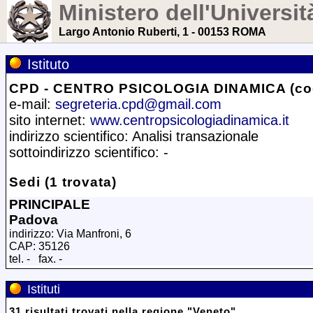
Ministero dell'Universit
Largo Antonio Ruberti, 1 - 00153 ROMA
Istituto
CPD - CENTRO PSICOLOGIA DINAMICA (co
e-mail:
segreteria.cpd@gmail.com
sito internet:
www.centropsicologiadinamica.it
indirizzo scientifico: Analisi transazionale
sottoindirizzo scientifico: -
Sedi (1 trovata)
PRINCIPALE
Padova
indirizzo: Via Manfroni, 6
CAP: 35126
tel. - fax. -
Istituti
31
risultati trovati
nella regione
"
Veneto
"