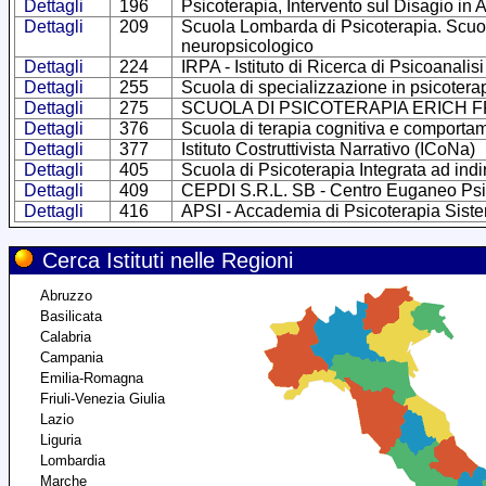
Dettagli
196
Psicoterapia, Intervento sul Disagio in
Dettagli
209
Scuola Lombarda di Psicoterapia. Scuola
neuropsicologico
Dettagli
224
IRPA - Istituto di Ricerca di Psicoanalis
Dettagli
255
Scuola di specializzazione in psicotera
Dettagli
275
SCUOLA DI PSICOTERAPIA ERICH 
Dettagli
376
Scuola di terapia cognitiva e comporta
Dettagli
377
Istituto Costruttivista Narrativo (ICoNa)
Dettagli
405
Scuola di Psicoterapia Integrata ad indi
Dettagli
409
CEPDI S.R.L. SB - Centro Euganeo Psico
Dettagli
416
APSI - Accademia di Psicoterapia Siste
Cerca Istituti nelle Regioni
Abruzzo
Basilicata
Calabria
Campania
Emilia-Romagna
Friuli-Venezia Giulia
Lazio
Liguria
Lombardia
Marche