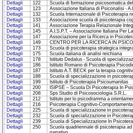
Dettagli
122
Scuola di formazione psicosomatica d
Dettagli
123
Associazione Italiana di Psiconalisi - A.I
Dettagli
132
Scuola Internazionale di Psicoterapia nel 
Dettagli
133
Associazione scuola di psicoterapia cog
Dettagli
141
Associazione Terapia Relazionale Integ
Dettagli
145
A.I.S.P.T. – Associazione Italiana Per 
Dettagli
147
Associazione per la Ricerca in Psicote
Dettagli
149
CENTRO PER LA RICERCA IN PSIC
Dettagli
173
Scuola di psicoterapia strategica int
Dettagli
175
Scuola italiana di analisi reichiana
Dettagli
178
Istituto Dedalus - Scuola di specializza
Dettagli
186
Istituto Romano di Psicoterapia Psicodi
Dettagli
187
Istituto A.T. BECK per la terapia cognit
Dettagli
188
Scuola di specializzazione in psicoter
Dettagli
199
Istituto di Psicoterapia Psicoumanitas
Dettagli
200
ISIPSÈ – Scuola Di Psicoterapia In Psic
Dettagli
208
Sps Studio di Psicosociologia S.R.L.
Dettagli
212
Istituto per lo psicodramma a orientam
Dettagli
216
Psicoterapia Cognitivo-Comportamentale 
Dettagli
225
Scuola di specializzazione in psicotera
Dettagli
232
Scuola di specializzazione in Psicotera
Dettagli
239
Scuola di Specializzazione In Psicoter
Dettagli
250
Scuola quadriennale di psicoterapia ad 
narrativo