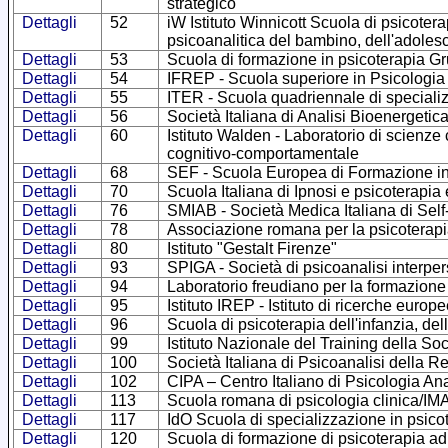
strategico
Dettagli
52
iW Istituto Winnicott Scuola di psicotera
psicoanalitica del bambino, dell'adoles
Dettagli
53
Scuola di formazione in psicoterapia G
Dettagli
54
IFREP - Scuola superiore in Psicologia
Dettagli
55
ITER - Scuola quadriennale di specializ
Dettagli
56
Società Italiana di Analisi Bioenergetic
Dettagli
60
Istituto Walden - Laboratorio di scienze
cognitivo-comportamentale
Dettagli
68
SEF - Scuola Europea di Formazione in
Dettagli
70
Scuola Italiana di Ipnosi e psicoterapia
Dettagli
76
SMIAB - Società Medica Italiana di Self
Dettagli
78
Associazione romana per la psicoterapi
Dettagli
80
Istituto "Gestalt Firenze"
Dettagli
93
SPIGA - Società di psicoanalisi interpe
Dettagli
94
Laboratorio freudiano per la formazione
Dettagli
95
Istituto IREP - Istituto di ricerche europ
Dettagli
96
Scuola di psicoterapia dell'infanzia, del
Dettagli
99
Istituto Nazionale del Training della Soc
Dettagli
100
Società Italiana di Psicoanalisi della
Dettagli
102
CIPA – Centro Italiano di Psicologia Ana
Dettagli
113
Scuola romana di psicologia clinica/I
Dettagli
117
IdO Scuola di specializzazione in psicot
Dettagli
120
Scuola di formazione di psicoterapia ad