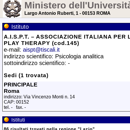
Ministero dell'Universit
Largo Antonio Ruberti, 1 - 00153 ROMA
Istituto
A.I.S.P.T. – ASSOCIAZIONE ITALIANA PER
PLAY THERAPY (cod.145)
e-mail:
aispt@tiscali.it
indirizzo scientifico: Psicologia analitica
sottoindirizzo scientifico: -
Sedi (1 trovata)
PRINCIPALE
Roma
indirizzo: Via Vincenzo Monti n. 14
CAP: 00152
tel. - fax. -
Istituti
86
risultati trovati
nella regione
"
Lazio
"