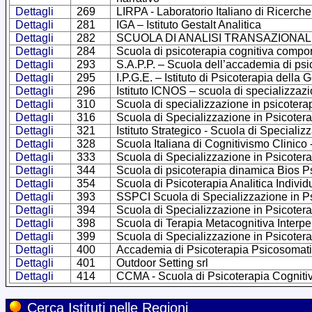
Dettagli
269
LIRPA - Laboratorio Italiano di Ricerche
Dettagli
281
IGA – Istituto Gestalt Analitica
Dettagli
282
SCUOLA DI ANALISI TRANSAZIONALE –
Dettagli
284
Scuola di psicoterapia cognitiva compor
Dettagli
293
S.A.P.P. – Scuola dell’accademia di psi
Dettagli
295
I.P.G.E. – Istituto di Psicoterapia della 
Dettagli
296
Istituto ICNOS – scuola di specializzazi
Dettagli
310
Scuola di specializzazione in psicoter
Dettagli
316
Scuola di Specializzazione in Psicotera
Dettagli
321
Istituto Strategico - Scuola di Specializ
Dettagli
328
Scuola Italiana di Cognitivismo Clinico
Dettagli
333
Scuola di Specializzazione in Psicoter
Dettagli
344
Scuola di psicoterapia dinamica Bios 
Dettagli
354
Scuola di Psicoterapia Analitica Indivi
Dettagli
393
SSPCI Scuola di Specializzazione in Ps
Dettagli
394
Scuola di Specializzazione in Psicote
Dettagli
398
Scuola di Terapia Metacognitiva Interp
Dettagli
399
Scuola di Specializzazione in Psicote
Dettagli
400
Accademia di Psicoterapia Psicosomat
Dettagli
401
Outdoor Setting srl
Dettagli
414
CCMA - Scuola di Psicoterapia Cognitiva
Cerca Istituti nelle Regioni