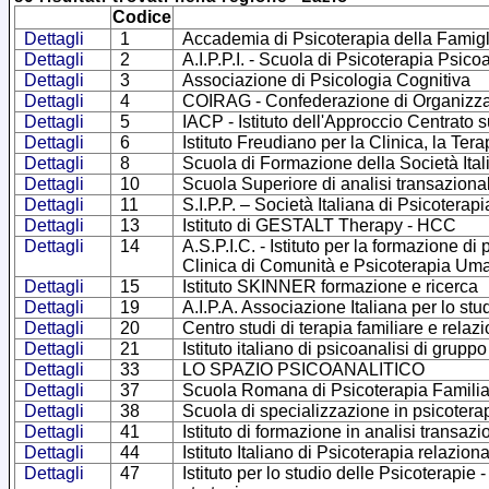
Codice
Dettagli
1
Accademia di Psicoterapia della Famigl
Dettagli
2
A.I.P.P.I. - Scuola di Psicoterapia Psico
Dettagli
3
Associazione di Psicologia Cognitiva
Dettagli
4
COIRAG - Confederazione di Organizzazio
Dettagli
5
IACP - Istituto dell'Approccio Centrato 
Dettagli
6
Istituto Freudiano per la Clinica, la Ter
Dettagli
8
Scuola di Formazione della Società Ital
Dettagli
10
Scuola Superiore di analisi transaziona
Dettagli
11
S.I.P.P. – Società Italiana di Psicoterap
Dettagli
13
Istituto di GESTALT Therapy - HCC
Dettagli
14
A.S.P.I.C. - Istituto per la formazione d
Clinica di Comunità e Psicoterapia Uman
Dettagli
15
Istituto SKINNER formazione e ricerca
Dettagli
19
A.I.P.A. Associazione Italiana per lo stu
Dettagli
20
Centro studi di terapia familiare e relaz
Dettagli
21
Istituto italiano di psicoanalisi di gruppo
Dettagli
33
LO SPAZIO PSICOANALITICO
Dettagli
37
Scuola Romana di Psicoterapia Familia
Dettagli
38
Scuola di specializzazione in psicotera
Dettagli
41
Istituto di formazione in analisi transa
Dettagli
44
Istituto Italiano di Psicoterapia relazion
Dettagli
47
Istituto per lo studio delle Psicoterapie