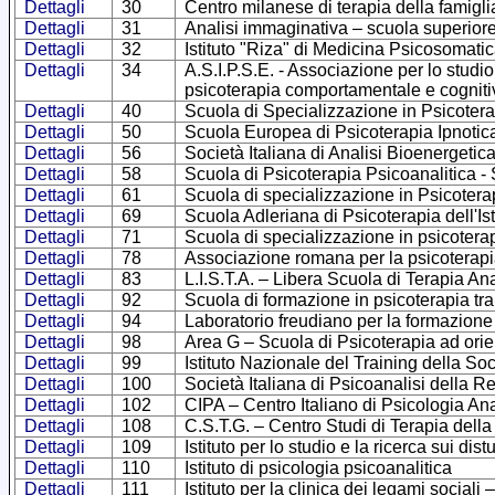
Dettagli
30
Centro milanese di terapia della famigli
Dettagli
31
Analisi immaginativa – scuola superiore
Dettagli
32
Istituto "Riza" di Medicina Psicosomatic
Dettagli
34
A.S.I.P.S.E. - Associazione per lo studi
psicoterapia comportamentale e cogniti
Dettagli
40
Scuola di Specializzazione in Psicoterap
Dettagli
50
Scuola Europea di Psicoterapia Ipnotica 
Dettagli
56
Società Italiana di Analisi Bioenergetic
Dettagli
58
Scuola di Psicoterapia Psicoanalitica - 
Dettagli
61
Scuola di specializzazione in Psicoter
Dettagli
69
Scuola Adleriana di Psicoterapia dell'Ist
Dettagli
71
Scuola di specializzazione in psicoterap
Dettagli
78
Associazione romana per la psicoterapi
Dettagli
83
L.I.S.T.A. – Libera Scuola di Terapia Ana
Dettagli
92
Scuola di formazione in psicoterapia t
Dettagli
94
Laboratorio freudiano per la formazione
Dettagli
98
Area G – Scuola di Psicoterapia ad orie
Dettagli
99
Istituto Nazionale del Training della Soc
Dettagli
100
Società Italiana di Psicoanalisi della
Dettagli
102
CIPA – Centro Italiano di Psicologia Ana
Dettagli
108
C.S.T.G. – Centro Studi di Terapia della
Dettagli
109
Istituto per lo studio e la ricerca sui di
Dettagli
110
Istituto di psicologia psicoanalitica
Dettagli
111
Istituto per la clinica dei legami sociali 