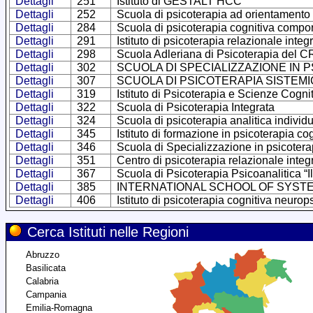
Dettagli
251
Istituto di GESTALT HCC
Dettagli
252
Scuola di psicoterapia ad orientamento 
Dettagli
284
Scuola di psicoterapia cognitiva compor
Dettagli
291
Istituto di psicoterapia relazionale integ
Dettagli
298
Scuola Adleriana di Psicoterapia del 
Dettagli
302
SCUOLA DI SPECIALIZZAZIONE IN
Dettagli
307
SCUOLA DI PSICOTERAPIA SISTEMI
Dettagli
319
Istituto di Psicoterapia e Scienze Cogni
Dettagli
322
Scuola di Psicoterapia Integrata
Dettagli
324
Scuola di psicoterapia analitica individ
Dettagli
345
Istituto di formazione in psicoterapia c
Dettagli
346
Scuola di Specializzazione in psicotera
Dettagli
351
Centro di psicoterapia relazionale integ
Dettagli
367
Scuola di Psicoterapia Psicoanalitica “I
Dettagli
385
INTERNATIONAL SCHOOL OF SYST
Dettagli
406
Istituto di psicoterapia cognitiva neurop
Cerca Istituti nelle Regioni
Abruzzo
Basilicata
Calabria
Campania
Emilia-Romagna