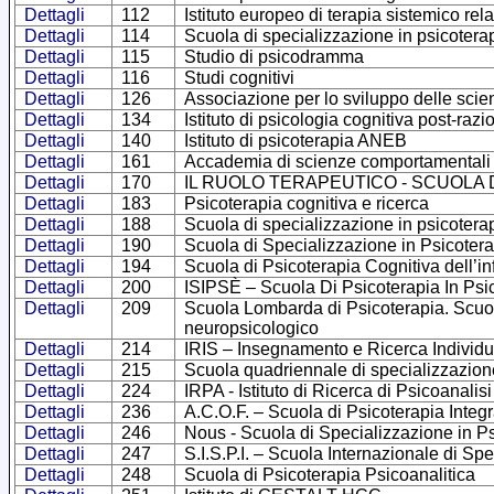
Dettagli
112
Istituto europeo di terapia sistemico rela
Dettagli
114
Scuola di specializzazione in psicoterap
Dettagli
115
Studio di psicodramma
Dettagli
116
Studi cognitivi
Dettagli
126
Associazione per lo sviluppo delle scie
Dettagli
134
Istituto di psicologia cognitiva post-razi
Dettagli
140
Istituto di psicoterapia ANEB
Dettagli
161
Accademia di scienze comportamentali 
Dettagli
170
IL RUOLO TERAPEUTICO - SCUOLA 
Dettagli
183
Psicoterapia cognitiva e ricerca
Dettagli
188
Scuola di specializzazione in psicoter
Dettagli
190
Scuola di Specializzazione in Psicoter
Dettagli
194
Scuola di Psicoterapia Cognitiva dell’i
Dettagli
200
ISIPSÈ – Scuola Di Psicoterapia In Psic
Dettagli
209
Scuola Lombarda di Psicoterapia. Scuola
neuropsicologico
Dettagli
214
IRIS – Insegnamento e Ricerca Individu
Dettagli
215
Scuola quadriennale di specializzazion
Dettagli
224
IRPA - Istituto di Ricerca di Psicoanalis
Dettagli
236
A.C.O.F. – Scuola di Psicoterapia Integ
Dettagli
246
Nous - Scuola di Specializzazione in Psi
Dettagli
247
S.I.S.P.I. – Scuola Internazionale di S
Dettagli
248
Scuola di Psicoterapia Psicoanalitica