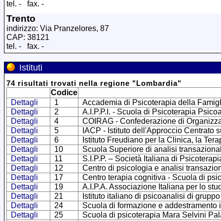
tel. - fax. -
Trento
indirizzo: Via Pranzelores, 87
CAP: 38121
tel. - fax. -
Istituti
74
risultati trovati
nella regione
"
Lombardia
"
Codice
Dettagli
1
Accademia di Psicoterapia della Famigl
Dettagli
2
A.I.P.P.I. - Scuola di Psicoterapia Psico
Dettagli
4
COIRAG - Confederazione di Organizzazio
Dettagli
5
IACP - Istituto dell'Approccio Centrato 
Dettagli
6
Istituto Freudiano per la Clinica, la Ter
Dettagli
10
Scuola Superiore di analisi transaziona
Dettagli
11
S.I.P.P. – Società Italiana di Psicoterap
Dettagli
12
Centro di psicologia e analisi transazio
Dettagli
17
Centro terapia cognitiva - Scuola di psi
Dettagli
19
A.I.P.A. Associazione Italiana per lo stu
Dettagli
21
Istituto italiano di psicoanalisi di gruppo
Dettagli
24
Scuola di formazione e addestramento in
Dettagli
25
Scuola di psicoterapia Mara Selvini Pal