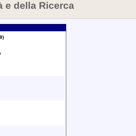
à e della Ricerca
9)
o