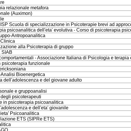
re
pia relazionale metafora
zionale (Auximon)
ale
 - ISP Scuola di specializzazione in Psicoterapie brevi ad approc
pia psicoanalitica dell'eta' evolutiva - Corso di psicoterapia ps
ruppo-Antropoanalitica
 Clinica
zazione alla Psicoterapia di gruppo
a SIAB
e comportamentali - Associazione Italiana di Psicologia e terapi
 psicoterapia funzionale
 ericksoniana
-Analisi Bioenergetica
a dell'adolescenza e del giovane adulto
rsonale e gruppoanalisi
 degli psicoterapeuti
ee in psicoterapia psicoanalitica
l'adolescenza e dell'eta' giovanile
ieta’ Psicoanalitica
 Relazione ETS (SIPRe ETS)
litica
MAGO