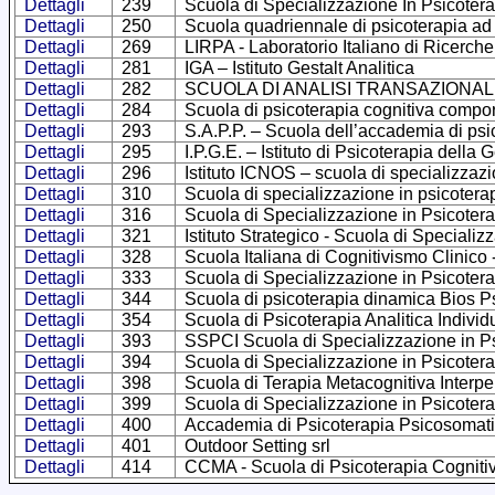
Dettagli
239
Scuola di Specializzazione In Psicoter
Dettagli
250
Scuola quadriennale di psicoterapia ad 
Dettagli
269
LIRPA - Laboratorio Italiano di Ricerche
Dettagli
281
IGA – Istituto Gestalt Analitica
Dettagli
282
SCUOLA DI ANALISI TRANSAZIONALE –
Dettagli
284
Scuola di psicoterapia cognitiva compor
Dettagli
293
S.A.P.P. – Scuola dell’accademia di psi
Dettagli
295
I.P.G.E. – Istituto di Psicoterapia della 
Dettagli
296
Istituto ICNOS – scuola di specializzazi
Dettagli
310
Scuola di specializzazione in psicoter
Dettagli
316
Scuola di Specializzazione in Psicotera
Dettagli
321
Istituto Strategico - Scuola di Specializ
Dettagli
328
Scuola Italiana di Cognitivismo Clinico
Dettagli
333
Scuola di Specializzazione in Psicoter
Dettagli
344
Scuola di psicoterapia dinamica Bios 
Dettagli
354
Scuola di Psicoterapia Analitica Indivi
Dettagli
393
SSPCI Scuola di Specializzazione in Ps
Dettagli
394
Scuola di Specializzazione in Psicote
Dettagli
398
Scuola di Terapia Metacognitiva Interp
Dettagli
399
Scuola di Specializzazione in Psicote
Dettagli
400
Accademia di Psicoterapia Psicosomat
Dettagli
401
Outdoor Setting srl
Dettagli
414
CCMA - Scuola di Psicoterapia Cognitiva