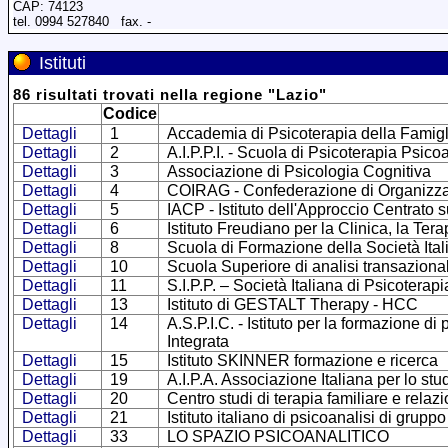
CAP: 74123
tel. 0994 527840 fax. -
Istituti
86
risultati trovati
nella regione
"
Lazio
"
Codice
Dettagli
1
Accademia di Psicoterapia della Famigl
Dettagli
2
A.I.P.P.I. - Scuola di Psicoterapia Psico
Dettagli
3
Associazione di Psicologia Cognitiva
Dettagli
4
COIRAG - Confederazione di Organizzazio
Dettagli
5
IACP - Istituto dell'Approccio Centrato 
Dettagli
6
Istituto Freudiano per la Clinica, la Ter
Dettagli
8
Scuola di Formazione della Società Ital
Dettagli
10
Scuola Superiore di analisi transaziona
Dettagli
11
S.I.P.P. – Società Italiana di Psicoterap
Dettagli
13
Istituto di GESTALT Therapy - HCC
Dettagli
14
A.S.P.I.C. - Istituto per la formazione 
Integrata
Dettagli
15
Istituto SKINNER formazione e ricerca
Dettagli
19
A.I.P.A. Associazione Italiana per lo stu
Dettagli
20
Centro studi di terapia familiare e relaz
Dettagli
21
Istituto italiano di psicoanalisi di gruppo
Dettagli
33
LO SPAZIO PSICOANALITICO