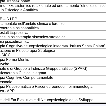
apia Transazionale
indirizzo sistemico relazionale ed orientamento “etno-sistemico
 in Psicologia Analitica
 S.I.F.P.
tamentale nell'ambito clinico e forense
coterapia psicoanalitica
Gestalt Espressiva
one in psicoterapia sistemico-strategica
apia psicodinamica
pia Cognitivo-neuropsicologica Integrata “Istituto Santa Chiara”
zazione in Psicoterapia Strategica
 - SICC
apia Forma Mentis
Psychè
duale e di Gruppo a Indirizzo Gruppoanalitico (SPAIG)
icoterapia Clinica Integrata
rapia Cognitivo Comportamentale
ersonale
rapia Psicosomatica e Psiconeuroendocrinoimmunologia
ica - APP
 dell'Età Evolutiva e di Neuropsicologia dello Sviluppo