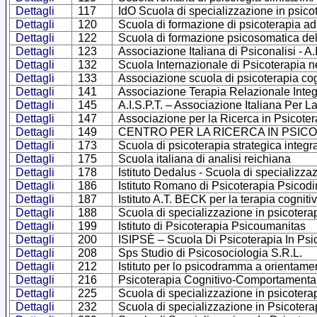
Dettagli
117
IdO Scuola di specializzazione in psicot
Dettagli
120
Scuola di formazione di psicoterapia ad
Dettagli
122
Scuola di formazione psicosomatica d
Dettagli
123
Associazione Italiana di Psiconalisi - A.I
Dettagli
132
Scuola Internazionale di Psicoterapia nel 
Dettagli
133
Associazione scuola di psicoterapia cog
Dettagli
141
Associazione Terapia Relazionale Integ
Dettagli
145
A.I.S.P.T. – Associazione Italiana Per 
Dettagli
147
Associazione per la Ricerca in Psicote
Dettagli
149
CENTRO PER LA RICERCA IN PSIC
Dettagli
173
Scuola di psicoterapia strategica int
Dettagli
175
Scuola italiana di analisi reichiana
Dettagli
178
Istituto Dedalus - Scuola di specializza
Dettagli
186
Istituto Romano di Psicoterapia Psicodi
Dettagli
187
Istituto A.T. BECK per la terapia cognit
Dettagli
188
Scuola di specializzazione in psicoter
Dettagli
199
Istituto di Psicoterapia Psicoumanitas
Dettagli
200
ISIPSÈ – Scuola Di Psicoterapia In Psic
Dettagli
208
Sps Studio di Psicosociologia S.R.L.
Dettagli
212
Istituto per lo psicodramma a orientam
Dettagli
216
Psicoterapia Cognitivo-Comportamentale 
Dettagli
225
Scuola di specializzazione in psicotera
Dettagli
232
Scuola di specializzazione in Psicotera