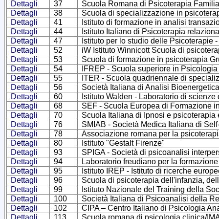
Dettagli
37
Scuola Romana di Psicoterapia Familia
Dettagli
38
Scuola di specializzazione in psicotera
Dettagli
41
Istituto di formazione in analisi transa
Dettagli
44
Istituto Italiano di Psicoterapia relazion
Dettagli
47
Istituto per lo studio delle Psicoterapie
Dettagli
52
iW Istituto Winnicott Scuola di psicotera
Dettagli
53
Scuola di formazione in psicoterapia G
Dettagli
54
IFREP - Scuola superiore in Psicologia
Dettagli
55
ITER - Scuola quadriennale di specializ
Dettagli
56
Società Italiana di Analisi Bioenergetic
Dettagli
60
Istituto Walden - Laboratorio di scienz
Dettagli
68
SEF - Scuola Europea di Formazione in
Dettagli
70
Scuola Italiana di Ipnosi e psicoterapia
Dettagli
76
SMIAB - Società Medica Italiana di Self
Dettagli
78
Associazione romana per la psicoterapi
Dettagli
80
Istituto "Gestalt Firenze"
Dettagli
93
SPIGA - Società di psicoanalisi interpe
Dettagli
94
Laboratorio freudiano per la formazione
Dettagli
95
Istituto IREP - Istituto di ricerche europ
Dettagli
96
Scuola di psicoterapia dell'infanzia, del
Dettagli
99
Istituto Nazionale del Training della Soc
Dettagli
100
Società Italiana di Psicoanalisi della
Dettagli
102
CIPA – Centro Italiano di Psicologia Ana
Dettagli
113
Scuola romana di psicologia clinica/I