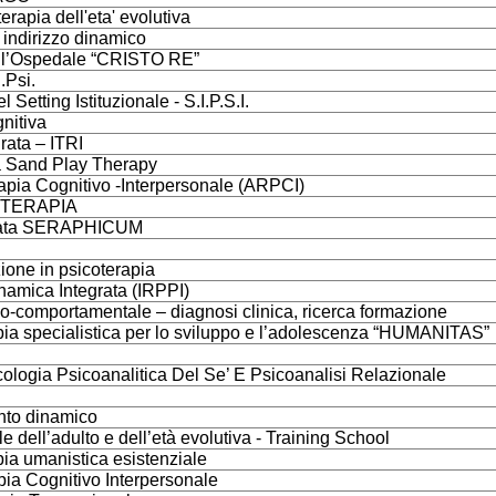
erapia dell'eta' evolutiva
 indirizzo dinamico
ell’Ospedale “CRISTO RE”
.Psi.
Setting Istituzionale - S.I.P.S.I.
nitiva
rata – ITRI
La Sand Play Therapy
rapia Cognitivo -Interpersonale (ARPCI)
OTERAPIA
egrata SERAPHICUM
zione in psicoterapia
namica Integrata (IRPPI)
ivo-comportamentale – diagnosi clinica, ricerca formazione
apia specialistica per lo sviluppo e l’adolescenza “HUMANITAS”
ologia Psicoanalitica Del Se’ E Psicoanalisi Relazionale
ento dinamico
dell’adulto e dell’età evolutiva - Training School
pia umanistica esistenziale
pia Cognitivo Interpersonale