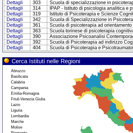
Dettagli
303
Scuola di specializzazione in psicotera
Dettagli
314
IPAP - Istituto di psicologia analitica e 
Dettagli
319
Istituto di Psicoterapia e Scienze Cogni
Dettagli
342
Scuola di Specializzazione in Psicotera
Dettagli
361
Scuola di psicoterapia ad orientamento
Dettagli
363
Scuola torinese di psicoterapia cognitiva
Dettagli
390
Associazione Psicoanalisi Contemporan
Dettagli
392
Scuola di Psicoterapia ad indirizzo C
Dettagli
404
Scuola di Psicoterapia e Psicotraumato
Cerca Istituti nelle Regioni
Abruzzo
Basilicata
Calabria
Campania
Emilia-Romagna
Friuli-Venezia Giulia
Lazio
Liguria
Lombardia
Marche
Molise
Piemonte