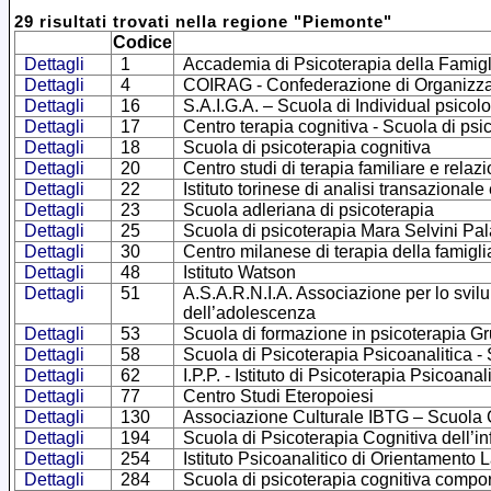
29
risultati trovati
nella regione
"
Piemonte
"
Codice
Dettagli
1
Accademia di Psicoterapia della Famigl
Dettagli
4
COIRAG - Confederazione di Organizzazio
Dettagli
16
S.A.I.G.A. – Scuola di Individual psicol
Dettagli
17
Centro terapia cognitiva - Scuola di psi
Dettagli
18
Scuola di psicoterapia cognitiva
Dettagli
20
Centro studi di terapia familiare e relaz
Dettagli
22
Istituto torinese di analisi transazionale
Dettagli
23
Scuola adleriana di psicoterapia
Dettagli
25
Scuola di psicoterapia Mara Selvini Pal
Dettagli
30
Centro milanese di terapia della famigli
Dettagli
48
Istituto Watson
Dettagli
51
A.S.A.R.N.I.A. Associazione per lo svilu
dell’adolescenza
Dettagli
53
Scuola di formazione in psicoterapia G
Dettagli
58
Scuola di Psicoterapia Psicoanalitica - 
Dettagli
62
I.P.P. - Istituto di Psicoterapia Psicoanal
Dettagli
77
Centro Studi Eteropoiesi
Dettagli
130
Associazione Culturale IBTG – Scuola 
Dettagli
194
Scuola di Psicoterapia Cognitiva dell’i
Dettagli
254
Istituto Psicoanalitico di Orientamento
Dettagli
284
Scuola di psicoterapia cognitiva compor