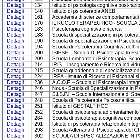
Dettagli
134
Istituto di psicologia cognitiva post-razi
Dettagli
140
Istituto di psicoterapia ANEB
Dettagli
161
Accademia di scienze comportamentali 
Dettagli
170
IL RUOLO TERAPEUTICO - SCUOLA 
Dettagli
183
Psicoterapia cognitiva e ricerca
Dettagli
188
Scuola di specializzazione in psicoter
Dettagli
190
Scuola di Specializzazione in Psicoter
Dettagli
194
Scuola di Psicoterapia Cognitiva dell’i
Dettagli
200
ISIPSÈ – Scuola Di Psicoterapia In Psic
Dettagli
209
Scuola Lombarda di Psicoterapia. Scuola
Dettagli
214
IRIS – Insegnamento e Ricerca Individu
Dettagli
215
Scuola quadriennale di specializzazion
Dettagli
224
IRPA - Istituto di Ricerca di Psicoanalis
Dettagli
236
A.C.O.F. – Scuola di Psicoterapia Integ
Dettagli
246
Nous - Scuola di Specializzazione in Psi
Dettagli
247
S.I.S.P.I. – Scuola Internazionale di S
Dettagli
248
Scuola di Psicoterapia Psicoanalitica
Dettagli
251
Istituto di GESTALT HCC
Dettagli
252
Scuola di psicoterapia ad orientamento 
Dettagli
284
Scuola di psicoterapia cognitiva compor
Dettagli
291
Istituto di psicoterapia relazionale integ
Dettagli
298
Scuola Adleriana di Psicoterapia del 
Dettagli
302
SCUOLA DI SPECIALIZZAZIONE IN