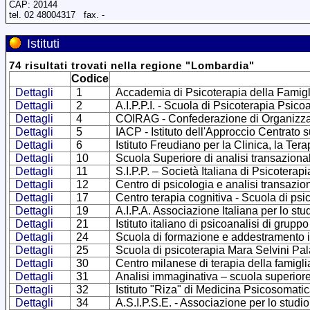
CAP: 20144
tel. 02 48004317 fax. -
Istituti
74
risultati trovati
nella regione
"
Lombardia
"
Codice
Dettagli
1
Accademia di Psicoterapia della Famigl
Dettagli
2
A.I.P.P.I. - Scuola di Psicoterapia Psico
Dettagli
4
COIRAG - Confederazione di Organizzazio
Dettagli
5
IACP - Istituto dell'Approccio Centrato 
Dettagli
6
Istituto Freudiano per la Clinica, la Ter
Dettagli
10
Scuola Superiore di analisi transaziona
Dettagli
11
S.I.P.P. – Società Italiana di Psicoterap
Dettagli
12
Centro di psicologia e analisi transazio
Dettagli
17
Centro terapia cognitiva - Scuola di psi
Dettagli
19
A.I.P.A. Associazione Italiana per lo stu
Dettagli
21
Istituto italiano di psicoanalisi di gruppo
Dettagli
24
Scuola di formazione e addestramento in
Dettagli
25
Scuola di psicoterapia Mara Selvini Pal
Dettagli
30
Centro milanese di terapia della famigli
Dettagli
31
Analisi immaginativa – scuola superiore
Dettagli
32
Istituto "Riza" di Medicina Psicosomatic
Dettagli
34
A.S.I.P.S.E. - Associazione per lo stud