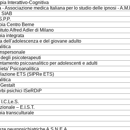
ia Interattivo-Cognitiva
- Associazione medica Italiana per lo studio delle ipnosi - A.M.I
a SIAB
S.P.P.
apia Centro Berne
ituto Alfred Adler di Milano
ia integrata
a dell'adolescenza e del giovane adulto
litica
ranspersonale
 degli psicoterapeuti
ntamento psicoanalitico per adolescenti e adulti
ieta’ Psicoanalitica
 Relazione ETS (SIPRe ETS)
litica
 Gestalt
sturbi psichici ISeRDiP
– I.C.Le.S.
zionale – E.I.S.T.
ia transculturale
nze neuropsichiatriche A.S.N.E.A.