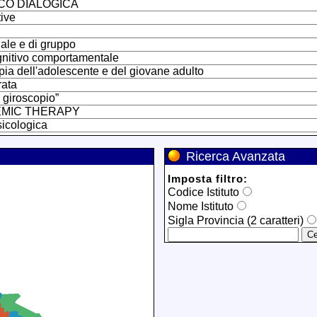
CO DIALOGICA
tive
uale e di gruppo
ognitivo comportamentale
pia dell'adolescente e del giovane adulto
rata
l giroscopio”
EMIC THERAPY
sicologica
Ricerca Avanzata
Imposta filtro:
Codice Istituto
Nome Istituto
Sigla Provincia (2 caratteri)