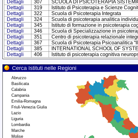
Dettagli
307
SCUOLA DI PSICOTERAPIA SISTEMI
Dettagli
319
Istituto di Psicoterapia e Scienze Cogni
Dettagli
322
Scuola di Psicoterapia Integrata
Dettagli
324
Scuola di psicoterapia analitica individ
Dettagli
345
Istituto di formazione in psicoterapia c
Dettagli
346
Scuola di Specializzazione in psicotera
Dettagli
351
Centro di psicoterapia relazionale integ
Dettagli
367
Scuola di Psicoterapia Psicoanalitica “I
Dettagli
385
INTERNATIONAL SCHOOL OF SYST
Dettagli
406
Istituto di psicoterapia cognitiva neurop
Cerca Istituti nelle Regioni
Abruzzo
Basilicata
Calabria
Campania
Emilia-Romagna
Friuli-Venezia Giulia
Lazio
Liguria
Lombardia
Marche
Molise