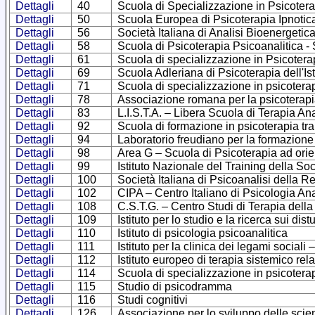
Dettagli
40
Scuola di Specializzazione in Psicoterap
Dettagli
50
Scuola Europea di Psicoterapia Ipnotica 
Dettagli
56
Società Italiana di Analisi Bioenergetic
Dettagli
58
Scuola di Psicoterapia Psicoanalitica - 
Dettagli
61
Scuola di specializzazione in Psicoter
Dettagli
69
Scuola Adleriana di Psicoterapia dell'Ist
Dettagli
71
Scuola di specializzazione in psicoterap
Dettagli
78
Associazione romana per la psicoterapi
Dettagli
83
L.I.S.T.A. – Libera Scuola di Terapia Ana
Dettagli
92
Scuola di formazione in psicoterapia t
Dettagli
94
Laboratorio freudiano per la formazione
Dettagli
98
Area G – Scuola di Psicoterapia ad orie
Dettagli
99
Istituto Nazionale del Training della Soc
Dettagli
100
Società Italiana di Psicoanalisi della
Dettagli
102
CIPA – Centro Italiano di Psicologia Ana
Dettagli
108
C.S.T.G. – Centro Studi di Terapia della
Dettagli
109
Istituto per lo studio e la ricerca sui di
Dettagli
110
Istituto di psicologia psicoanalitica
Dettagli
111
Istituto per la clinica dei legami sociali 
Dettagli
112
Istituto europeo di terapia sistemico rela
Dettagli
114
Scuola di specializzazione in psicoterap
Dettagli
115
Studio di psicodramma
Dettagli
116
Studi cognitivi
Dettagli
126
Associazione per lo sviluppo delle scie