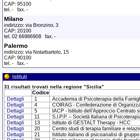
CAP: 95100
tel. - fax. -
Milano
indirizzo: via Bronzino, 3
CAP: 20100
tel. 02 66986908 fax. -
Palermo
indirizzo: via Notarbartolo, 15
CAP: 90100
tel. - fax. -
Istituti
31
risultati trovati
nella regione
"
Sicilia
"
Codice
Dettagli
1
Accademia di Psicoterapia della Famigl
Dettagli
4
COIRAG - Confederazione di Organizzazio
Dettagli
5
IACP - Istituto dell'Approccio Centrato 
Dettagli
11
S.I.P.P. – Società Italiana di Psicoterap
Dettagli
13
Istituto di GESTALT Therapy - HCC
Dettagli
20
Centro studi di terapia familiare e relaz
Dettagli
21
Istituto italiano di psicoanalisi di gruppo