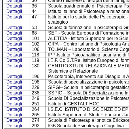
Dettagli
30
Centro milanese di terapia della famigli
Dettagli
36
Scuola quadriennale di Psicoterapia Psi
Dettagli
44
Istituto Italiano di Psicoterapia relazion
Dettagli
47
Istituto per lo studio delle Psicoterapie
strategico
Dettagli
53
Scuola di formazione in psicoterapia G
Dettagli
68
SEF - Scuola Europea di Formazione in
Dettagli
101
ALETEIA - Istituto Superiore per le Sci
Dettagli
102
CIPA – Centro Italiano di Psicologia Ana
Dettagli
106
TOLMAN – Laboratorio di Scienze Cogn
Dettagli
118
IPP-Istituto Psicoanalitico lacaniano d
Dettagli
119
I.E.F. Co.S.T.Re. Istituto Europeo di fo
Dettagli
180
CENTRO STUDI RELAZIONALE MEDITERRA
Sistemica e Relazionale
Dettagli
196
Psicoterapia, Intervento sul Disagio in
Dettagli
198
Scuola di specializzazione in psicoterap
Dettagli
229
SiPGI– Scuola in psicoterapia gestaltica
Dettagli
238
SSPIG – Scuola Di Specializzazione In
Dettagli
249
Scuola Di Specializzazione In Psicotera
Dettagli
251
Istituto di GESTALT HCC
Dettagli
264
I.S.E.C. ISTITUTO DI SCIENZE ED 
Dettagli
265
Istituto Superiore di Studi Freudiani, 
Dettagli
274
Scuola di Psicoterapia Ipnotica Erickso
Dettagli
292
IGB Scuola di Psicoterapia Cognitiva