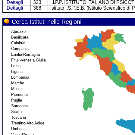
Dettagli
323
I.I.P.P. ISTITUTO ITALIANO DI PSI
Dettagli
388
Istituto I.S.P.E.B. (Istituto Scientifico 
Cerca Istituti nelle Regioni
Abruzzo
Basilicata
Calabria
Campania
Emilia-Romagna
Friuli-Venezia Giulia
Lazio
Liguria
Lombardia
Marche
Molise
Piemonte
Puglia
Sardegna
Sicilia
Toscana
Trentino-Alto Adige
Umbria
Valle d'Aosta