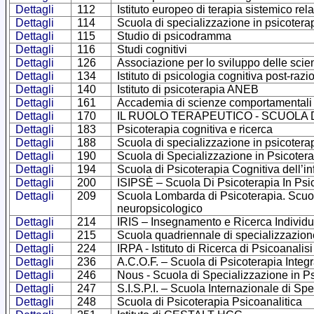
Dettagli
112
Istituto europeo di terapia sistemico rela
Dettagli
114
Scuola di specializzazione in psicoterap
Dettagli
115
Studio di psicodramma
Dettagli
116
Studi cognitivi
Dettagli
126
Associazione per lo sviluppo delle scie
Dettagli
134
Istituto di psicologia cognitiva post-razi
Dettagli
140
Istituto di psicoterapia ANEB
Dettagli
161
Accademia di scienze comportamentali 
Dettagli
170
IL RUOLO TERAPEUTICO - SCUOLA 
Dettagli
183
Psicoterapia cognitiva e ricerca
Dettagli
188
Scuola di specializzazione in psicoter
Dettagli
190
Scuola di Specializzazione in Psicoter
Dettagli
194
Scuola di Psicoterapia Cognitiva dell’i
Dettagli
200
ISIPSÈ – Scuola Di Psicoterapia In Psic
Dettagli
209
Scuola Lombarda di Psicoterapia. Scuola
neuropsicologico
Dettagli
214
IRIS – Insegnamento e Ricerca Individu
Dettagli
215
Scuola quadriennale di specializzazion
Dettagli
224
IRPA - Istituto di Ricerca di Psicoanalis
Dettagli
236
A.C.O.F. – Scuola di Psicoterapia Integ
Dettagli
246
Nous - Scuola di Specializzazione in Psi
Dettagli
247
S.I.S.P.I. – Scuola Internazionale di S
Dettagli
248
Scuola di Psicoterapia Psicoanalitica