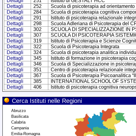
Dettagli
251
Istituto di GESTALT HCC
Dettagli
252
Scuola di psicoterapia ad orientamento 
Dettagli
284
Scuola di psicoterapia cognitiva compor
Dettagli
291
Istituto di psicoterapia relazionale integ
Dettagli
298
Scuola Adleriana di Psicoterapia del 
Dettagli
302
SCUOLA DI SPECIALIZZAZIONE IN
Dettagli
307
SCUOLA DI PSICOTERAPIA SISTEMI
Dettagli
319
Istituto di Psicoterapia e Scienze Cogni
Dettagli
322
Scuola di Psicoterapia Integrata
Dettagli
324
Scuola di psicoterapia analitica individ
Dettagli
345
Istituto di formazione in psicoterapia c
Dettagli
346
Scuola di Specializzazione in psicotera
Dettagli
351
Centro di psicoterapia relazionale integ
Dettagli
367
Scuola di Psicoterapia Psicoanalitica “I
Dettagli
385
INTERNATIONAL SCHOOL OF SYST
Dettagli
406
Istituto di psicoterapia cognitiva neurop
Cerca Istituti nelle Regioni
Abruzzo
Basilicata
Calabria
Campania
Emilia-Romagna