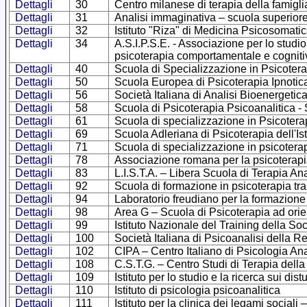
Dettagli
30
Centro milanese di terapia della famigli
Dettagli
31
Analisi immaginativa – scuola superiore
Dettagli
32
Istituto "Riza" di Medicina Psicosomatic
Dettagli
34
A.S.I.P.S.E. - Associazione per lo studi
psicoterapia comportamentale e cogniti
Dettagli
40
Scuola di Specializzazione in Psicoterap
Dettagli
50
Scuola Europea di Psicoterapia Ipnotica 
Dettagli
56
Società Italiana di Analisi Bioenergetic
Dettagli
58
Scuola di Psicoterapia Psicoanalitica - 
Dettagli
61
Scuola di specializzazione in Psicoter
Dettagli
69
Scuola Adleriana di Psicoterapia dell'Ist
Dettagli
71
Scuola di specializzazione in psicoterap
Dettagli
78
Associazione romana per la psicoterapi
Dettagli
83
L.I.S.T.A. – Libera Scuola di Terapia Ana
Dettagli
92
Scuola di formazione in psicoterapia t
Dettagli
94
Laboratorio freudiano per la formazione
Dettagli
98
Area G – Scuola di Psicoterapia ad orie
Dettagli
99
Istituto Nazionale del Training della Soc
Dettagli
100
Società Italiana di Psicoanalisi della
Dettagli
102
CIPA – Centro Italiano di Psicologia Ana
Dettagli
108
C.S.T.G. – Centro Studi di Terapia della
Dettagli
109
Istituto per lo studio e la ricerca sui di
Dettagli
110
Istituto di psicologia psicoanalitica
Dettagli
111
Istituto per la clinica dei legami sociali 