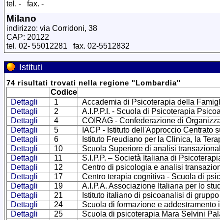
tel. - fax. -
Milano
indirizzo: via Corridoni, 38
CAP: 20122
tel. 02- 55012281 fax. 02-5512832
Istituti
74
risultati trovati
nella regione
"
Lombardia
"
Codice
Dettagli
1
Accademia di Psicoterapia della Famigl
Dettagli
2
A.I.P.P.I. - Scuola di Psicoterapia Psico
Dettagli
4
COIRAG - Confederazione di Organizzazio
Dettagli
5
IACP - Istituto dell'Approccio Centrato 
Dettagli
6
Istituto Freudiano per la Clinica, la Ter
Dettagli
10
Scuola Superiore di analisi transaziona
Dettagli
11
S.I.P.P. – Società Italiana di Psicoterap
Dettagli
12
Centro di psicologia e analisi transazio
Dettagli
17
Centro terapia cognitiva - Scuola di psi
Dettagli
19
A.I.P.A. Associazione Italiana per lo stu
Dettagli
21
Istituto italiano di psicoanalisi di gruppo
Dettagli
24
Scuola di formazione e addestramento in
Dettagli
25
Scuola di psicoterapia Mara Selvini Pal