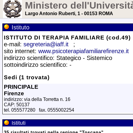
Ministero dell'Universit
Largo Antonio Ruberti, 1 - 00153 ROMA
Istituto
ISTITUTO DI TERAPIA FAMILIARE (cod.49)
e-mail:
segreteria@iaff.it
;
sito internet:
www.psicoterapiafamiliarefirenze.it
indirizzo scientifico: Stategico - Sistemico
sottoindirizzo scientifico: -
Sedi (1 trovata)
PRINCIPALE
Firenze
indirizzo: via della Torretta n. 16
CAP: 50137
tel. 055577280 fax. 0555002254
Istituti
35
risultati trovati
nella regione
"
Toscana
"