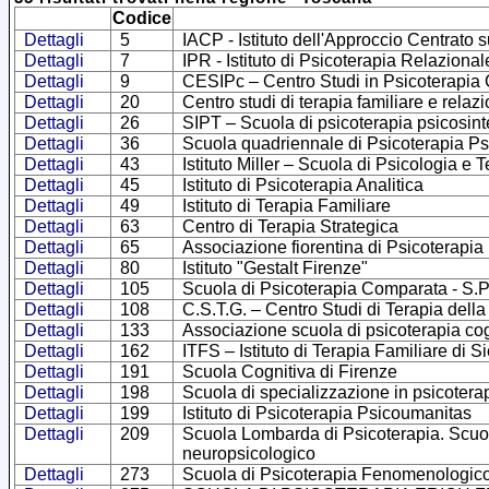
Codice
Dettagli
5
IACP - Istituto dell'Approccio Centrato 
Dettagli
7
IPR - Istituto di Psicoterapia Relazional
Dettagli
9
CESIPc – Centro Studi in Psicoterapia 
Dettagli
20
Centro studi di terapia familiare e relaz
Dettagli
26
SIPT – Scuola di psicoterapia psicosint
Dettagli
36
Scuola quadriennale di Psicoterapia Psi
Dettagli
43
Istituto Miller – Scuola di Psicologia 
Dettagli
45
Istituto di Psicoterapia Analitica
Dettagli
49
Istituto di Terapia Familiare
Dettagli
63
Centro di Terapia Strategica
Dettagli
65
Associazione fiorentina di Psicoterapia
Dettagli
80
Istituto "Gestalt Firenze"
Dettagli
105
Scuola di Psicoterapia Comparata - S.P
Dettagli
108
C.S.T.G. – Centro Studi di Terapia della
Dettagli
133
Associazione scuola di psicoterapia cog
Dettagli
162
ITFS – Istituto di Terapia Familiare di S
Dettagli
191
Scuola Cognitiva di Firenze
Dettagli
198
Scuola di specializzazione in psicoterap
Dettagli
199
Istituto di Psicoterapia Psicoumanitas
Dettagli
209
Scuola Lombarda di Psicoterapia. Scuola
neuropsicologico
Dettagli
273
Scuola di Psicoterapia Fenomenologic