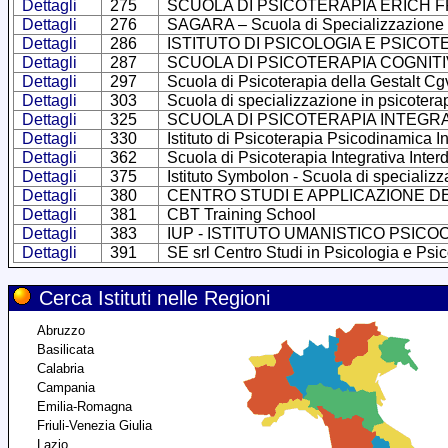
Dettagli
275
SCUOLA DI PSICOTERAPIA ERICH 
Dettagli
276
SAGARA – Scuola di Specializzazione i
Dettagli
286
ISTITUTO DI PSICOLOGIA E PSIC
Dettagli
287
SCUOLA DI PSICOTERAPIA COGNI
Dettagli
297
Scuola di Psicoterapia della Gestalt C
Dettagli
303
Scuola di specializzazione in psicotera
Dettagli
325
SCUOLA DI PSICOTERAPIA INTEGR
Dettagli
330
Istituto di Psicoterapia Psicodinamica Int
Dettagli
362
Scuola di Psicoterapia Integrativa Interd
Dettagli
375
Istituto Symbolon - Scuola di specializz
Dettagli
380
CENTRO STUDI E APPLICAZIONE DE
Dettagli
381
CBT Training School
Dettagli
383
IUP - ISTITUTO UMANISTICO PSI
Dettagli
391
SE srl Centro Studi in Psicologia e Psic
Cerca Istituti nelle Regioni
Abruzzo
Basilicata
Calabria
Campania
Emilia-Romagna
Friuli-Venezia Giulia
Lazio