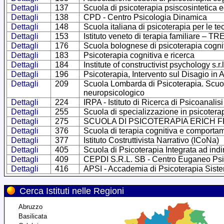
Dettagli
137
Scuola di psicoterapia psiscosintetica
Dettagli
138
CPD - Centro Psicologia Dinamica
Dettagli
148
Scuola italiana di psicoterapia per le te
Dettagli
153
Istituto veneto di terapia familiare – T
Dettagli
176
Scuola bolognese di psicoterapia cogni
Dettagli
183
Psicoterapia cognitiva e ricerca
Dettagli
184
Institute of constructivist psychology s.r.l
Dettagli
196
Psicoterapia, Intervento sul Disagio in
Dettagli
209
Scuola Lombarda di Psicoterapia. Scuola
neuropsicologico
Dettagli
224
IRPA - Istituto di Ricerca di Psicoanalis
Dettagli
255
Scuola di specializzazione in psicotera
Dettagli
275
SCUOLA DI PSICOTERAPIA ERICH 
Dettagli
376
Scuola di terapia cognitiva e comporta
Dettagli
377
Istituto Costruttivista Narrativo (ICoNa)
Dettagli
405
Scuola di Psicoterapia Integrata ad indi
Dettagli
409
CEPDI S.R.L. SB - Centro Euganeo Psico
Dettagli
416
APSI - Accademia di Psicoterapia Siste
Cerca Istituti nelle Regioni
Abruzzo
Basilicata