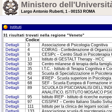
Ministero dell'Universit
Largo Antonio Ruberti, 1 - 00153 ROMA
Istituti
31
risultati trovati
nella regione
"
Veneto
"
Codice
Dettagli
3
Associazione di Psicologia Cognitiva
Dettagli
4
COIRAG - Confederazione di Organizzazio
Dettagli
9
CESIPc – Centro Studi in Psicoterapia 
Dettagli
13
Istituto di GESTALT Therapy - HCC
Dettagli
30
Centro milanese di terapia della famigli
Dettagli
35
I.T.C. - Istituto di Terapia Cognitiva e
Dettagli
40
Scuola di Specializzazione in Psicoterap
Dettagli
54
IFREP - Scuola superiore in Psicologia
Dettagli
68
SEF - Scuola Europea di Formazione in
Dettagli
89
SCUOLA DI PSICOANALISI DELL’IND
ANALITICO. ISTITUTO MOSAICO PS
Dettagli
95
Istituto IREP - Istituto di ricerche europ
Dettagli
97
CISSPAT – Centro Italiano Studio Svilu
Dettagli
111
Istituto per la clinica dei legami sociali 
Dettagli
133
Associazione scuola di psicoterapia cog