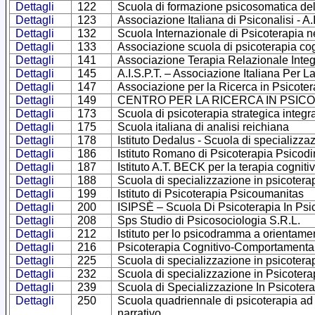
Dettagli
122
Scuola di formazione psicosomatica d
Dettagli
123
Associazione Italiana di Psiconalisi - A.I
Dettagli
132
Scuola Internazionale di Psicoterapia nel 
Dettagli
133
Associazione scuola di psicoterapia cog
Dettagli
141
Associazione Terapia Relazionale Integ
Dettagli
145
A.I.S.P.T. – Associazione Italiana Per 
Dettagli
147
Associazione per la Ricerca in Psicote
Dettagli
149
CENTRO PER LA RICERCA IN PSIC
Dettagli
173
Scuola di psicoterapia strategica int
Dettagli
175
Scuola italiana di analisi reichiana
Dettagli
178
Istituto Dedalus - Scuola di specializza
Dettagli
186
Istituto Romano di Psicoterapia Psicodi
Dettagli
187
Istituto A.T. BECK per la terapia cognit
Dettagli
188
Scuola di specializzazione in psicoter
Dettagli
199
Istituto di Psicoterapia Psicoumanitas
Dettagli
200
ISIPSÈ – Scuola Di Psicoterapia In Psic
Dettagli
208
Sps Studio di Psicosociologia S.R.L.
Dettagli
212
Istituto per lo psicodramma a orientam
Dettagli
216
Psicoterapia Cognitivo-Comportamentale 
Dettagli
225
Scuola di specializzazione in psicotera
Dettagli
232
Scuola di specializzazione in Psicotera
Dettagli
239
Scuola di Specializzazione In Psicoter
Dettagli
250
Scuola quadriennale di psicoterapia ad 
narrativo