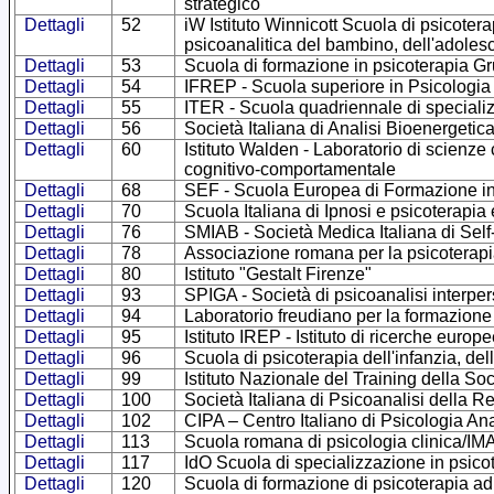
strategico
Dettagli
52
iW Istituto Winnicott Scuola di psicotera
psicoanalitica del bambino, dell'adoles
Dettagli
53
Scuola di formazione in psicoterapia G
Dettagli
54
IFREP - Scuola superiore in Psicologia
Dettagli
55
ITER - Scuola quadriennale di specializ
Dettagli
56
Società Italiana di Analisi Bioenergetic
Dettagli
60
Istituto Walden - Laboratorio di scienze
cognitivo-comportamentale
Dettagli
68
SEF - Scuola Europea di Formazione in
Dettagli
70
Scuola Italiana di Ipnosi e psicoterapia
Dettagli
76
SMIAB - Società Medica Italiana di Self
Dettagli
78
Associazione romana per la psicoterapi
Dettagli
80
Istituto "Gestalt Firenze"
Dettagli
93
SPIGA - Società di psicoanalisi interpe
Dettagli
94
Laboratorio freudiano per la formazione
Dettagli
95
Istituto IREP - Istituto di ricerche europ
Dettagli
96
Scuola di psicoterapia dell'infanzia, del
Dettagli
99
Istituto Nazionale del Training della Soc
Dettagli
100
Società Italiana di Psicoanalisi della
Dettagli
102
CIPA – Centro Italiano di Psicologia Ana
Dettagli
113
Scuola romana di psicologia clinica/I
Dettagli
117
IdO Scuola di specializzazione in psicot
Dettagli
120
Scuola di formazione di psicoterapia ad