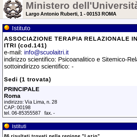
Ministero dell'Universit
Largo Antonio Ruberti, 1 - 00153 ROMA
Istituto
ASSOCIAZIONE TERAPIA RELAZIONALE I
ITRI (cod.141)
e-mail:
info@scuolaitri.it
indirizzo scientifico: Psicoanalitico e Sitemico-Re
sottoindirizzo scientifico: -
Sedi (1 trovata)
PRINCIPALE
Roma
indirizzo: Via Lima, n. 28
CAP: 00198
tel. 06-85355587 fax. -
Istituti
86
risultati trovati
nella regione
"
Lazio
"