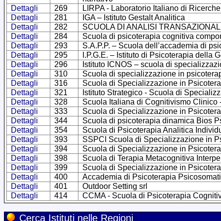
Dettagli
269
LIRPA - Laboratorio Italiano di Ricerche
Dettagli
281
IGA – Istituto Gestalt Analitica
Dettagli
282
SCUOLA DI ANALISI TRANSAZIONALE –
Dettagli
284
Scuola di psicoterapia cognitiva compor
Dettagli
293
S.A.P.P. – Scuola dell’accademia di psi
Dettagli
295
I.P.G.E. – Istituto di Psicoterapia della 
Dettagli
296
Istituto ICNOS – scuola di specializzazi
Dettagli
310
Scuola di specializzazione in psicoter
Dettagli
316
Scuola di Specializzazione in Psicotera
Dettagli
321
Istituto Strategico - Scuola di Specializ
Dettagli
328
Scuola Italiana di Cognitivismo Clinico
Dettagli
333
Scuola di Specializzazione in Psicoter
Dettagli
344
Scuola di psicoterapia dinamica Bios 
Dettagli
354
Scuola di Psicoterapia Analitica Indivi
Dettagli
393
SSPCI Scuola di Specializzazione in Ps
Dettagli
394
Scuola di Specializzazione in Psicote
Dettagli
398
Scuola di Terapia Metacognitiva Interp
Dettagli
399
Scuola di Specializzazione in Psicote
Dettagli
400
Accademia di Psicoterapia Psicosomat
Dettagli
401
Outdoor Setting srl
Dettagli
414
CCMA - Scuola di Psicoterapia Cognitiva
Cerca Istituti nelle Regioni