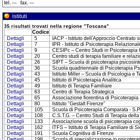
tel. --- fax. ---
Istituti
35
risultati trovati
nella regione
"
Toscana
"
Codice
Dettagli
5
IACP - Istituto dell'Approccio Centrato 
Dettagli
7
IPR - Istituto di Psicoterapia Relazional
Dettagli
9
CESIPc – Centro Studi in Psicoterapia 
Dettagli
20
Centro studi di terapia familiare e relaz
Dettagli
26
SIPT – Scuola di psicoterapia psicosint
Dettagli
36
Scuola quadriennale di Psicoterapia Psi
Dettagli
43
Istituto Miller – Scuola di Psicologia 
Dettagli
45
Istituto di Psicoterapia Analitica
Dettagli
49
Istituto di Terapia Familiare
Dettagli
63
Centro di Terapia Strategica
Dettagli
65
Associazione fiorentina di Psicoterapia
Dettagli
80
Istituto "Gestalt Firenze"
Dettagli
105
Scuola di Psicoterapia Comparata - S.P
Dettagli
108
C.S.T.G. – Centro Studi di Terapia della
Dettagli
133
Associazione scuola di psicoterapia cog
Dettagli
162
ITFS – Istituto di Terapia Familiare di S
Dettagli
191
Scuola Cognitiva di Firenze
Dettagli
198
Scuola di specializzazione in psicoterap