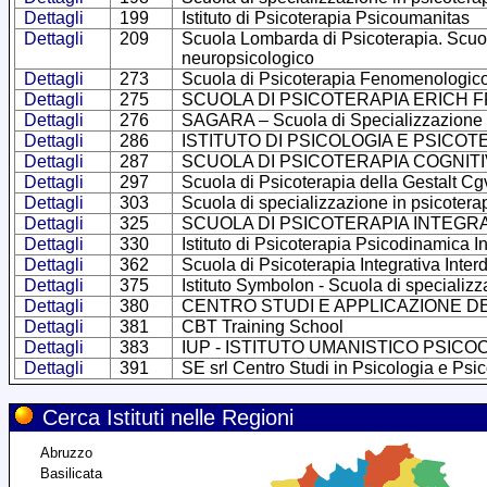
Dettagli
199
Istituto di Psicoterapia Psicoumanitas
Dettagli
209
Scuola Lombarda di Psicoterapia. Scuola
neuropsicologico
Dettagli
273
Scuola di Psicoterapia Fenomenologic
Dettagli
275
SCUOLA DI PSICOTERAPIA ERICH 
Dettagli
276
SAGARA – Scuola di Specializzazione i
Dettagli
286
ISTITUTO DI PSICOLOGIA E PSIC
Dettagli
287
SCUOLA DI PSICOTERAPIA COGNI
Dettagli
297
Scuola di Psicoterapia della Gestalt C
Dettagli
303
Scuola di specializzazione in psicotera
Dettagli
325
SCUOLA DI PSICOTERAPIA INTEGR
Dettagli
330
Istituto di Psicoterapia Psicodinamica Int
Dettagli
362
Scuola di Psicoterapia Integrativa Interd
Dettagli
375
Istituto Symbolon - Scuola di specializz
Dettagli
380
CENTRO STUDI E APPLICAZIONE DE
Dettagli
381
CBT Training School
Dettagli
383
IUP - ISTITUTO UMANISTICO PSI
Dettagli
391
SE srl Centro Studi in Psicologia e Psic
Cerca Istituti nelle Regioni
Abruzzo
Basilicata