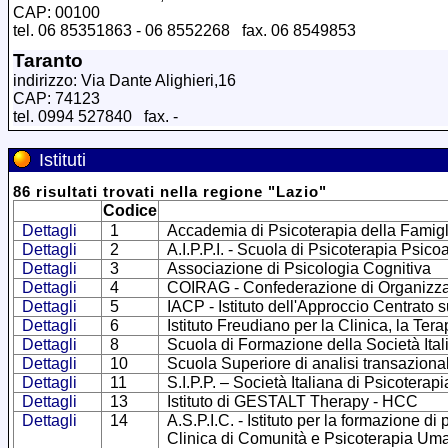
CAP: 00100
tel. 06 85351863 - 06 8552268 fax. 06 8549853
Taranto
indirizzo: Via Dante Alighieri,16
CAP: 74123
tel. 0994 527840 fax. -
Istituti
86
risultati trovati
nella regione
"
Lazio
"
Codice
Dettagli
1
Accademia di Psicoterapia della Famigl
Dettagli
2
A.I.P.P.I. - Scuola di Psicoterapia Psico
Dettagli
3
Associazione di Psicologia Cognitiva
Dettagli
4
COIRAG - Confederazione di Organizzazio
Dettagli
5
IACP - Istituto dell'Approccio Centrato 
Dettagli
6
Istituto Freudiano per la Clinica, la Ter
Dettagli
8
Scuola di Formazione della Società Ital
Dettagli
10
Scuola Superiore di analisi transaziona
Dettagli
11
S.I.P.P. – Società Italiana di Psicoterap
Dettagli
13
Istituto di GESTALT Therapy - HCC
Dettagli
14
A.S.P.I.C. - Istituto per la formazione d
Clinica di Comunità e Psicoterapia Uman