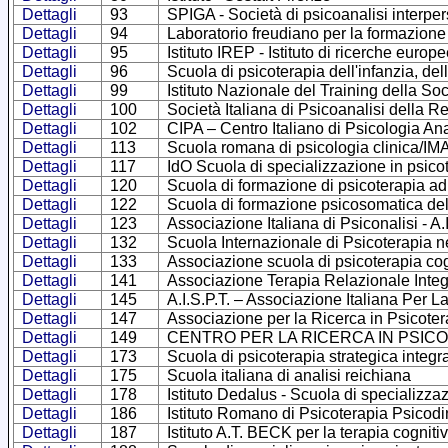
Dettagli
93
SPIGA - Società di psicoanalisi interpe
Dettagli
94
Laboratorio freudiano per la formazione
Dettagli
95
Istituto IREP - Istituto di ricerche europ
Dettagli
96
Scuola di psicoterapia dell'infanzia, del
Dettagli
99
Istituto Nazionale del Training della Soc
Dettagli
100
Società Italiana di Psicoanalisi della
Dettagli
102
CIPA – Centro Italiano di Psicologia Ana
Dettagli
113
Scuola romana di psicologia clinica/I
Dettagli
117
IdO Scuola di specializzazione in psicot
Dettagli
120
Scuola di formazione di psicoterapia ad
Dettagli
122
Scuola di formazione psicosomatica d
Dettagli
123
Associazione Italiana di Psiconalisi - A.I
Dettagli
132
Scuola Internazionale di Psicoterapia nel 
Dettagli
133
Associazione scuola di psicoterapia cog
Dettagli
141
Associazione Terapia Relazionale Integ
Dettagli
145
A.I.S.P.T. – Associazione Italiana Per 
Dettagli
147
Associazione per la Ricerca in Psicote
Dettagli
149
CENTRO PER LA RICERCA IN PSIC
Dettagli
173
Scuola di psicoterapia strategica int
Dettagli
175
Scuola italiana di analisi reichiana
Dettagli
178
Istituto Dedalus - Scuola di specializza
Dettagli
186
Istituto Romano di Psicoterapia Psicodi
Dettagli
187
Istituto A.T. BECK per la terapia cognit