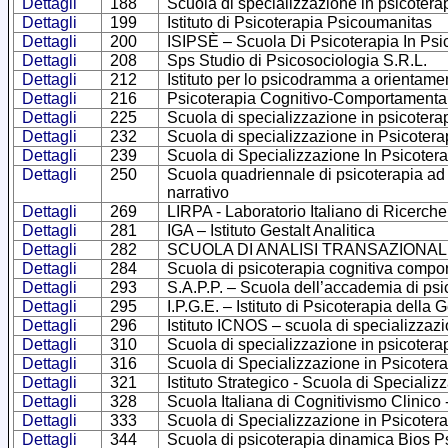
Dettagli
188
Scuola di specializzazione in psicoter
Dettagli
199
Istituto di Psicoterapia Psicoumanitas
Dettagli
200
ISIPSÈ – Scuola Di Psicoterapia In Psic
Dettagli
208
Sps Studio di Psicosociologia S.R.L.
Dettagli
212
Istituto per lo psicodramma a orientam
Dettagli
216
Psicoterapia Cognitivo-Comportamentale 
Dettagli
225
Scuola di specializzazione in psicotera
Dettagli
232
Scuola di specializzazione in Psicotera
Dettagli
239
Scuola di Specializzazione In Psicoter
Dettagli
250
Scuola quadriennale di psicoterapia ad 
narrativo
Dettagli
269
LIRPA - Laboratorio Italiano di Ricerche
Dettagli
281
IGA – Istituto Gestalt Analitica
Dettagli
282
SCUOLA DI ANALISI TRANSAZIONALE –
Dettagli
284
Scuola di psicoterapia cognitiva compor
Dettagli
293
S.A.P.P. – Scuola dell’accademia di psi
Dettagli
295
I.P.G.E. – Istituto di Psicoterapia della 
Dettagli
296
Istituto ICNOS – scuola di specializzazi
Dettagli
310
Scuola di specializzazione in psicoter
Dettagli
316
Scuola di Specializzazione in Psicotera
Dettagli
321
Istituto Strategico - Scuola di Specializ
Dettagli
328
Scuola Italiana di Cognitivismo Clinico
Dettagli
333
Scuola di Specializzazione in Psicoter
Dettagli
344
Scuola di psicoterapia dinamica Bios 