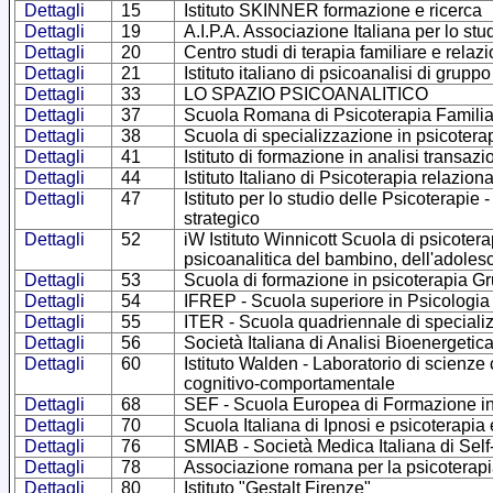
Dettagli
15
Istituto SKINNER formazione e ricerca
Dettagli
19
A.I.P.A. Associazione Italiana per lo stu
Dettagli
20
Centro studi di terapia familiare e relaz
Dettagli
21
Istituto italiano di psicoanalisi di gruppo
Dettagli
33
LO SPAZIO PSICOANALITICO
Dettagli
37
Scuola Romana di Psicoterapia Familia
Dettagli
38
Scuola di specializzazione in psicotera
Dettagli
41
Istituto di formazione in analisi transa
Dettagli
44
Istituto Italiano di Psicoterapia relazion
Dettagli
47
Istituto per lo studio delle Psicoterapie
strategico
Dettagli
52
iW Istituto Winnicott Scuola di psicotera
psicoanalitica del bambino, dell'adoles
Dettagli
53
Scuola di formazione in psicoterapia G
Dettagli
54
IFREP - Scuola superiore in Psicologia
Dettagli
55
ITER - Scuola quadriennale di specializ
Dettagli
56
Società Italiana di Analisi Bioenergetic
Dettagli
60
Istituto Walden - Laboratorio di scienze
cognitivo-comportamentale
Dettagli
68
SEF - Scuola Europea di Formazione in
Dettagli
70
Scuola Italiana di Ipnosi e psicoterapia
Dettagli
76
SMIAB - Società Medica Italiana di Self
Dettagli
78
Associazione romana per la psicoterapi
Dettagli
80
Istituto "Gestalt Firenze"