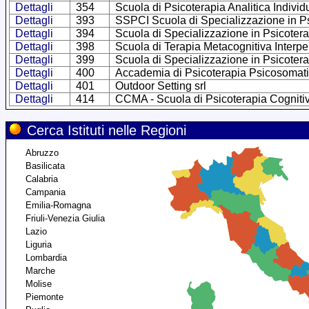
Dettagli
354
Scuola di Psicoterapia Analitica Indivi
Dettagli
393
SSPCI Scuola di Specializzazione in Ps
Dettagli
394
Scuola di Specializzazione in Psicote
Dettagli
398
Scuola di Terapia Metacognitiva Interp
Dettagli
399
Scuola di Specializzazione in Psicote
Dettagli
400
Accademia di Psicoterapia Psicosomat
Dettagli
401
Outdoor Setting srl
Dettagli
414
CCMA - Scuola di Psicoterapia Cognitiva
Cerca Istituti nelle Regioni
Abruzzo
Basilicata
Calabria
Campania
Emilia-Romagna
Friuli-Venezia Giulia
Lazio
Liguria
Lombardia
Marche
Molise
Piemonte