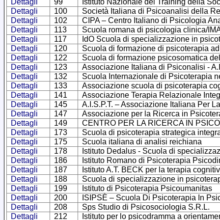
Dettagli
99
Istituto Nazionale del Training della Soc
Dettagli
100
Società Italiana di Psicoanalisi della
Dettagli
102
CIPA – Centro Italiano di Psicologia Ana
Dettagli
113
Scuola romana di psicologia clinica/I
Dettagli
117
IdO Scuola di specializzazione in psicot
Dettagli
120
Scuola di formazione di psicoterapia ad
Dettagli
122
Scuola di formazione psicosomatica d
Dettagli
123
Associazione Italiana di Psiconalisi - A.I
Dettagli
132
Scuola Internazionale di Psicoterapia nel 
Dettagli
133
Associazione scuola di psicoterapia cog
Dettagli
141
Associazione Terapia Relazionale Integ
Dettagli
145
A.I.S.P.T. – Associazione Italiana Per 
Dettagli
147
Associazione per la Ricerca in Psicote
Dettagli
149
CENTRO PER LA RICERCA IN PSIC
Dettagli
173
Scuola di psicoterapia strategica int
Dettagli
175
Scuola italiana di analisi reichiana
Dettagli
178
Istituto Dedalus - Scuola di specializza
Dettagli
186
Istituto Romano di Psicoterapia Psicodi
Dettagli
187
Istituto A.T. BECK per la terapia cognit
Dettagli
188
Scuola di specializzazione in psicoter
Dettagli
199
Istituto di Psicoterapia Psicoumanitas
Dettagli
200
ISIPSÈ – Scuola Di Psicoterapia In Psic
Dettagli
208
Sps Studio di Psicosociologia S.R.L.
Dettagli
212
Istituto per lo psicodramma a orientam