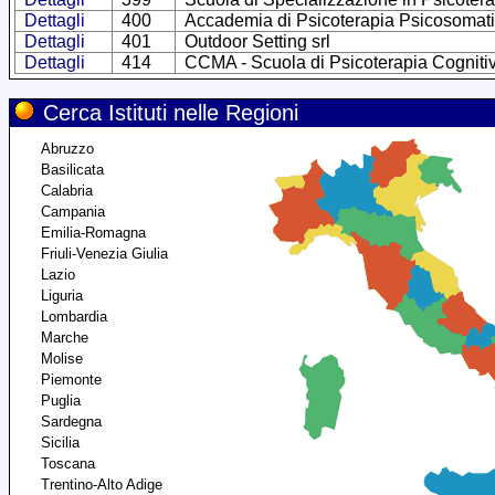
Dettagli
400
Accademia di Psicoterapia Psicosomat
Dettagli
401
Outdoor Setting srl
Dettagli
414
CCMA - Scuola di Psicoterapia Cognitiva
Cerca Istituti nelle Regioni
Abruzzo
Basilicata
Calabria
Campania
Emilia-Romagna
Friuli-Venezia Giulia
Lazio
Liguria
Lombardia
Marche
Molise
Piemonte
Puglia
Sardegna
Sicilia
Toscana
Trentino-Alto Adige