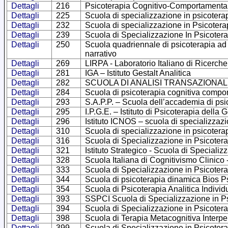
Dettagli
216
Psicoterapia Cognitivo-Comportamentale 
Dettagli
225
Scuola di specializzazione in psicotera
Dettagli
232
Scuola di specializzazione in Psicotera
Dettagli
239
Scuola di Specializzazione In Psicoter
Dettagli
250
Scuola quadriennale di psicoterapia ad 
narrativo
Dettagli
269
LIRPA - Laboratorio Italiano di Ricerche
Dettagli
281
IGA – Istituto Gestalt Analitica
Dettagli
282
SCUOLA DI ANALISI TRANSAZIONALE –
Dettagli
284
Scuola di psicoterapia cognitiva compor
Dettagli
293
S.A.P.P. – Scuola dell’accademia di psi
Dettagli
295
I.P.G.E. – Istituto di Psicoterapia della 
Dettagli
296
Istituto ICNOS – scuola di specializzazi
Dettagli
310
Scuola di specializzazione in psicoter
Dettagli
316
Scuola di Specializzazione in Psicotera
Dettagli
321
Istituto Strategico - Scuola di Specializ
Dettagli
328
Scuola Italiana di Cognitivismo Clinico
Dettagli
333
Scuola di Specializzazione in Psicoter
Dettagli
344
Scuola di psicoterapia dinamica Bios 
Dettagli
354
Scuola di Psicoterapia Analitica Indivi
Dettagli
393
SSPCI Scuola di Specializzazione in Ps
Dettagli
394
Scuola di Specializzazione in Psicote
Dettagli
398
Scuola di Terapia Metacognitiva Interp
Dettagli
399
Scuola di Specializzazione in Psicote