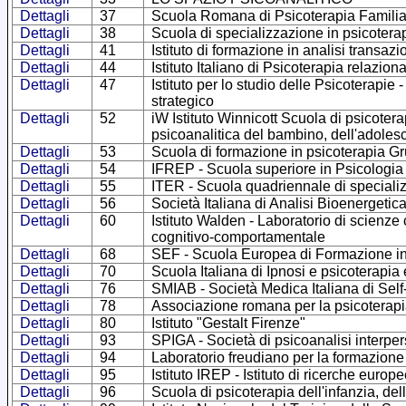
Dettagli
37
Scuola Romana di Psicoterapia Familia
Dettagli
38
Scuola di specializzazione in psicotera
Dettagli
41
Istituto di formazione in analisi transa
Dettagli
44
Istituto Italiano di Psicoterapia relazion
Dettagli
47
Istituto per lo studio delle Psicoterapie
strategico
Dettagli
52
iW Istituto Winnicott Scuola di psicotera
psicoanalitica del bambino, dell'adoles
Dettagli
53
Scuola di formazione in psicoterapia G
Dettagli
54
IFREP - Scuola superiore in Psicologia
Dettagli
55
ITER - Scuola quadriennale di specializ
Dettagli
56
Società Italiana di Analisi Bioenergetic
Dettagli
60
Istituto Walden - Laboratorio di scienze
cognitivo-comportamentale
Dettagli
68
SEF - Scuola Europea di Formazione in
Dettagli
70
Scuola Italiana di Ipnosi e psicoterapia
Dettagli
76
SMIAB - Società Medica Italiana di Self
Dettagli
78
Associazione romana per la psicoterapi
Dettagli
80
Istituto "Gestalt Firenze"
Dettagli
93
SPIGA - Società di psicoanalisi interpe
Dettagli
94
Laboratorio freudiano per la formazione
Dettagli
95
Istituto IREP - Istituto di ricerche europ
Dettagli
96
Scuola di psicoterapia dell'infanzia, del