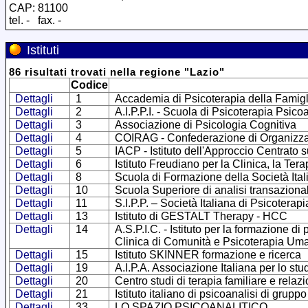
CAP: 81100
tel. - fax. -
Istituti
86
risultati trovati
nella regione
"
Lazio
"
Codice
Dettagli
1
Accademia di Psicoterapia della Famigl
Dettagli
2
A.I.P.P.I. - Scuola di Psicoterapia Psico
Dettagli
3
Associazione di Psicologia Cognitiva
Dettagli
4
COIRAG - Confederazione di Organizzazio
Dettagli
5
IACP - Istituto dell'Approccio Centrato 
Dettagli
6
Istituto Freudiano per la Clinica, la Ter
Dettagli
8
Scuola di Formazione della Società Ital
Dettagli
10
Scuola Superiore di analisi transaziona
Dettagli
11
S.I.P.P. – Società Italiana di Psicoterap
Dettagli
13
Istituto di GESTALT Therapy - HCC
Dettagli
14
A.S.P.I.C. - Istituto per la formazione d
Clinica di Comunità e Psicoterapia Uman
Dettagli
15
Istituto SKINNER formazione e ricerca
Dettagli
19
A.I.P.A. Associazione Italiana per lo stu
Dettagli
20
Centro studi di terapia familiare e relaz
Dettagli
21
Istituto italiano di psicoanalisi di gruppo
Dettagli
33
LO SPAZIO PSICOANALITICO