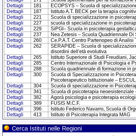
Dettagli
181
ECOPSYS – Scuola di specializzazione i
Dettagli
187
Istituto A.T. BECK per la terapia cognit
Dettagli
221
Scuola di specializzazione in psicotera
Dettagli
227
scuola di specializzazione in psicotera
Dettagli
229
SiPGI– Scuola in psicoterapia gestaltica
Dettagli
237
Nea Zetesis – Scuola Quadriennale Di S
Dettagli
260
Ce.P.A.T. Centro Partenopeo di Analisi
Dettagli
262
SERAPIDE – Scuola di specializzazione 
disordini dell'età evolutiva
Dettagli
265
Istituto Superiore di Studi Freudiani, 
Dettagli
285
Centro Internazionale di Psicologia e P
Dettagli
288
Scuola quadriennale di formazione in p
Dettagli
300
Scuola di Specializzazione in Psicotera
Psicoterapeutico Istituzionale – ESCU
Dettagli
304
Scuola di specializzazione in Psicoter
Dettagli
341
Scuola di psicoterapia neoesistenziale 
Dettagli
382
Agorà psicologia e psicoterapia ecolog
Dettagli
389
FUSIS M.C.F.
Dettagli
396
Istituto Federico Navarro, Scuola di Or
Dettagli
413
Istituto di Psicoterapia Integrata MAG
Cerca Istituti nelle Regioni