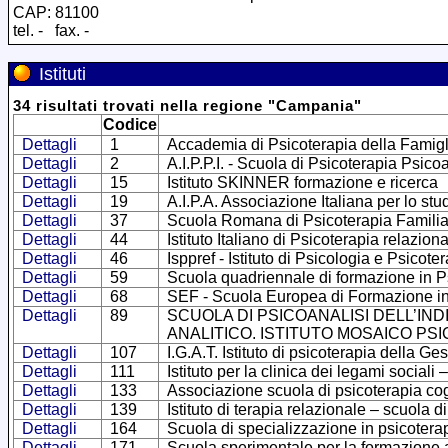
CAP: 81100
tel. - fax. -
Istituti
34
risultati trovati
nella regione
"
Campania
"
Codice
Dettagli
1
Accademia di Psicoterapia della Famigl
Dettagli
2
A.I.P.P.I. - Scuola di Psicoterapia Psico
Dettagli
15
Istituto SKINNER formazione e ricerca
Dettagli
19
A.I.P.A. Associazione Italiana per lo stu
Dettagli
37
Scuola Romana di Psicoterapia Familia
Dettagli
44
Istituto Italiano di Psicoterapia relazion
Dettagli
46
Isppref - Istituto di Psicologia e Psicot
Dettagli
59
Scuola quadriennale di formazione in Ps
Dettagli
68
SEF - Scuola Europea di Formazione in
Dettagli
89
SCUOLA DI PSICOANALISI DELL’IND
ANALITICO. ISTITUTO MOSAICO PS
Dettagli
107
I.G.A.T. Istituto di psicoterapia della Ge
Dettagli
111
Istituto per la clinica dei legami sociali 
Dettagli
133
Associazione scuola di psicoterapia cog
Dettagli
139
Istituto di terapia relazionale – scuola 
Dettagli
164
Scuola di specializzazione in psicotera
Dettagli
171
Scuola sperimentale per la formazione a