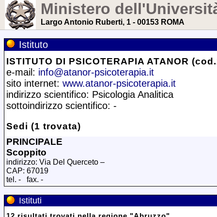
Ministero dell'Universit
Largo Antonio Ruberti, 1 - 00153 ROMA
Istituto
ISTITUTO DI PSICOTERAPIA ATANOR (cod.
e-mail:
info@atanor-psicoterapia.it
sito internet:
www.atanor-psicoterapia.it
indirizzo scientifico: Psicologia Analitica
sottoindirizzo scientifico: -
Sedi (1 trovata)
PRINCIPALE
Scoppito
indirizzo: Via Del Querceto –
CAP: 67019
tel. - fax. -
Istituti
12
risultati trovati
nella regione
"
Abruzzo
"