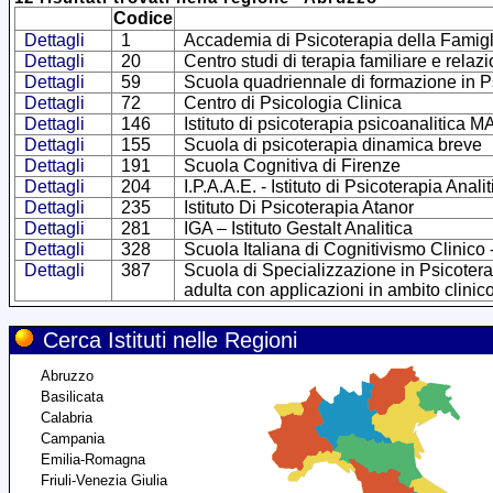
Codice
Dettagli
1
Accademia di Psicoterapia della Famigl
Dettagli
20
Centro studi di terapia familiare e relaz
Dettagli
59
Scuola quadriennale di formazione in Ps
Dettagli
72
Centro di Psicologia Clinica
Dettagli
146
Istituto di psicoterapia psicoanalit
Dettagli
155
Scuola di psicoterapia dinamica breve
Dettagli
191
Scuola Cognitiva di Firenze
Dettagli
204
I.P.A.A.E. - Istituto di Psicoterapia Anal
Dettagli
235
Istituto Di Psicoterapia Atanor
Dettagli
281
IGA – Istituto Gestalt Analitica
Dettagli
328
Scuola Italiana di Cognitivismo Clinico
Dettagli
387
Scuola di Specializzazione in Psicoter
adulta con applicazioni in ambito clinic
Cerca Istituti nelle Regioni
Abruzzo
Basilicata
Calabria
Campania
Emilia-Romagna
Friuli-Venezia Giulia