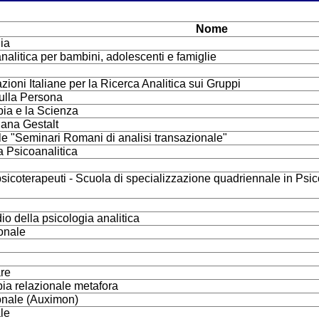
Nome
ia
analitica per bambini, adolescenti e famiglie
ni Italiane per la Ricerca Analitica sui Gruppi
sulla Persona
apia e la Scienza
iana Gestalt
le "Seminari Romani di analisi transazionale"
ia Psicoanalitica
di psicoterapeuti - Scuola di specializzazione quadriennale in P
dio della psicologia analitica
ionale
re
pia relazionale metafora
zionale (Auximon)
ale