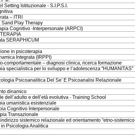
Setting Istituzionale - S.I.P.S.I.
nitiva
rata – ITRI
La Sand Play Therapy
rapia Cognitivo -Interpersonale (ARPCI)
OTERAPIA
egrata SERAPHICUM
zione in psicoterapia
namica Integrata (IRPPI)
ivo-comportamentale – diagnosi clinica, ricerca formazione
apia specialistica per lo sviluppo e l’adolescenza “HUMANITAS”
ologia Psicoanalitica Del Se’ E Psicoanalisi Relazionale
ento dinamico
dell’adulto e dell’età evolutiva - Training School
pia umanistica esistenziale
pia Cognitivo Interpersonale
apia Transazionale
indirizzo sistemico relazionale ed orientamento “etno-sistemico
 in Psicologia Analitica