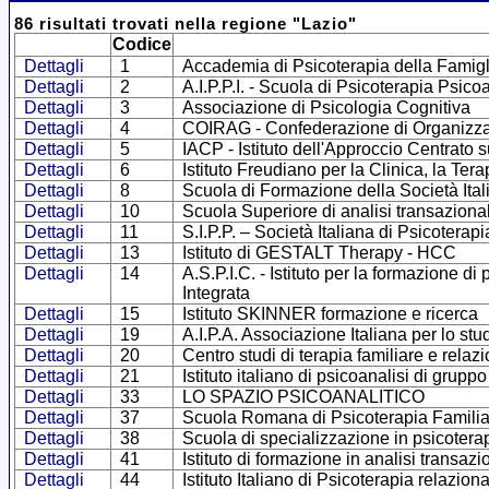
86
risultati trovati
nella regione
"
Lazio
"
Codice
Dettagli
1
Accademia di Psicoterapia della Famigl
Dettagli
2
A.I.P.P.I. - Scuola di Psicoterapia Psico
Dettagli
3
Associazione di Psicologia Cognitiva
Dettagli
4
COIRAG - Confederazione di Organizzazio
Dettagli
5
IACP - Istituto dell'Approccio Centrato 
Dettagli
6
Istituto Freudiano per la Clinica, la Ter
Dettagli
8
Scuola di Formazione della Società Ital
Dettagli
10
Scuola Superiore di analisi transaziona
Dettagli
11
S.I.P.P. – Società Italiana di Psicoterap
Dettagli
13
Istituto di GESTALT Therapy - HCC
Dettagli
14
A.S.P.I.C. - Istituto per la formazione 
Integrata
Dettagli
15
Istituto SKINNER formazione e ricerca
Dettagli
19
A.I.P.A. Associazione Italiana per lo stu
Dettagli
20
Centro studi di terapia familiare e relaz
Dettagli
21
Istituto italiano di psicoanalisi di gruppo
Dettagli
33
LO SPAZIO PSICOANALITICO
Dettagli
37
Scuola Romana di Psicoterapia Familia
Dettagli
38
Scuola di specializzazione in psicotera
Dettagli
41
Istituto di formazione in analisi transa
Dettagli
44
Istituto Italiano di Psicoterapia relazion