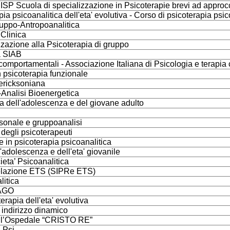
 - ISP Scuola di specializzazione in Psicoterapie brevi ad approc
pia psicoanalitica dell'eta' evolutiva - Corso di psicoterapia ps
ruppo-Antropoanalitica
 Clinica
zazione alla Psicoterapia di gruppo
a SIAB
e comportamentali - Associazione Italiana di Psicologia e terapi
 psicoterapia funzionale
 ericksoniana
-Analisi Bioenergetica
a dell'adolescenza e del giovane adulto
rsonale e gruppoanalisi
 degli psicoterapeuti
ee in psicoterapia psicoanalitica
l'adolescenza e dell'eta' giovanile
ieta’ Psicoanalitica
 Relazione ETS (SIPRe ETS)
litica
MAGO
erapia dell'eta' evolutiva
 indirizzo dinamico
ell’Ospedale “CRISTO RE”
.Psi.