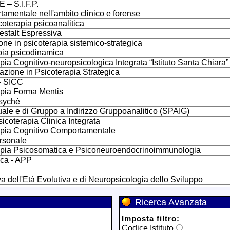
 S.I.F.P.
tamentale nell'ambito clinico e forense
coterapia psicoanalitica
Gestalt Espressiva
one in psicoterapia sistemico-strategica
apia psicodinamica
pia Cognitivo-neuropsicologica Integrata “Istituto Santa Chiara”
zazione in Psicoterapia Strategica
 - SICC
apia Forma Mentis
Psychè
duale e di Gruppo a Indirizzo Gruppoanalitico (SPAIG)
icoterapia Clinica Integrata
rapia Cognitivo Comportamentale
ersonale
rapia Psicosomatica e Psiconeuroendocrinoimmunologia
ica - APP
 dell'Età Evolutiva e di Neuropsicologia dello Sviluppo
Ricerca Avanzata
Imposta filtro:
Codice Istituto