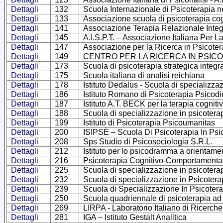
Dettagli
132
Scuola Internazionale di Psicoterapia nel 
Dettagli
133
Associazione scuola di psicoterapia cog
Dettagli
141
Associazione Terapia Relazionale Integ
Dettagli
145
A.I.S.P.T. – Associazione Italiana Per 
Dettagli
147
Associazione per la Ricerca in Psicote
Dettagli
149
CENTRO PER LA RICERCA IN PSIC
Dettagli
173
Scuola di psicoterapia strategica int
Dettagli
175
Scuola italiana di analisi reichiana
Dettagli
178
Istituto Dedalus - Scuola di specializza
Dettagli
186
Istituto Romano di Psicoterapia Psicodi
Dettagli
187
Istituto A.T. BECK per la terapia cognit
Dettagli
188
Scuola di specializzazione in psicoter
Dettagli
199
Istituto di Psicoterapia Psicoumanitas
Dettagli
200
ISIPSÈ – Scuola Di Psicoterapia In Psic
Dettagli
208
Sps Studio di Psicosociologia S.R.L.
Dettagli
212
Istituto per lo psicodramma a orientam
Dettagli
216
Psicoterapia Cognitivo-Comportamentale 
Dettagli
225
Scuola di specializzazione in psicotera
Dettagli
232
Scuola di specializzazione in Psicotera
Dettagli
239
Scuola di Specializzazione In Psicoter
Dettagli
250
Scuola quadriennale di psicoterapia ad 
Dettagli
269
LIRPA - Laboratorio Italiano di Ricerche
Dettagli
281
IGA – Istituto Gestalt Analitica