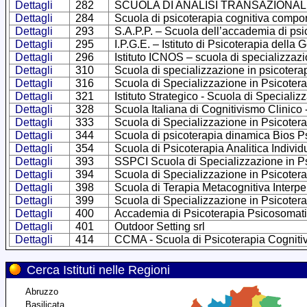
Dettagli
282
SCUOLA DI ANALISI TRANSAZIONALE –
Dettagli
284
Scuola di psicoterapia cognitiva compor
Dettagli
293
S.A.P.P. – Scuola dell’accademia di psi
Dettagli
295
I.P.G.E. – Istituto di Psicoterapia della 
Dettagli
296
Istituto ICNOS – scuola di specializzazi
Dettagli
310
Scuola di specializzazione in psicoter
Dettagli
316
Scuola di Specializzazione in Psicotera
Dettagli
321
Istituto Strategico - Scuola di Specializ
Dettagli
328
Scuola Italiana di Cognitivismo Clinico
Dettagli
333
Scuola di Specializzazione in Psicoter
Dettagli
344
Scuola di psicoterapia dinamica Bios 
Dettagli
354
Scuola di Psicoterapia Analitica Indivi
Dettagli
393
SSPCI Scuola di Specializzazione in Ps
Dettagli
394
Scuola di Specializzazione in Psicote
Dettagli
398
Scuola di Terapia Metacognitiva Interp
Dettagli
399
Scuola di Specializzazione in Psicote
Dettagli
400
Accademia di Psicoterapia Psicosomat
Dettagli
401
Outdoor Setting srl
Dettagli
414
CCMA - Scuola di Psicoterapia Cognitiva
Cerca Istituti nelle Regioni
Abruzzo
Basilicata