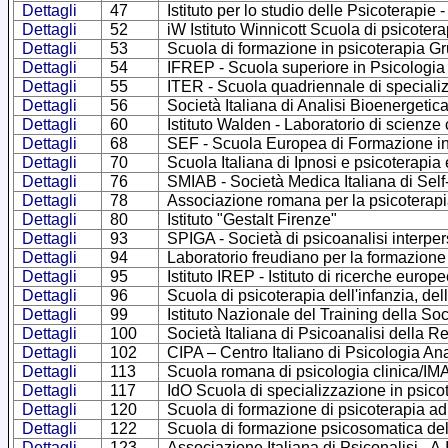
Dettagli
47
Istituto per lo studio delle Psicoterapie
Dettagli
52
iW Istituto Winnicott Scuola di psicotera
Dettagli
53
Scuola di formazione in psicoterapia G
Dettagli
54
IFREP - Scuola superiore in Psicologia
Dettagli
55
ITER - Scuola quadriennale di specializ
Dettagli
56
Società Italiana di Analisi Bioenergetic
Dettagli
60
Istituto Walden - Laboratorio di scienz
Dettagli
68
SEF - Scuola Europea di Formazione in
Dettagli
70
Scuola Italiana di Ipnosi e psicoterapia
Dettagli
76
SMIAB - Società Medica Italiana di Self
Dettagli
78
Associazione romana per la psicoterapi
Dettagli
80
Istituto "Gestalt Firenze"
Dettagli
93
SPIGA - Società di psicoanalisi interpe
Dettagli
94
Laboratorio freudiano per la formazione
Dettagli
95
Istituto IREP - Istituto di ricerche europ
Dettagli
96
Scuola di psicoterapia dell'infanzia, del
Dettagli
99
Istituto Nazionale del Training della Soc
Dettagli
100
Società Italiana di Psicoanalisi della
Dettagli
102
CIPA – Centro Italiano di Psicologia Ana
Dettagli
113
Scuola romana di psicologia clinica/I
Dettagli
117
IdO Scuola di specializzazione in psicot
Dettagli
120
Scuola di formazione di psicoterapia ad
Dettagli
122
Scuola di formazione psicosomatica d
Dettagli
123
Associazione Italiana di Psiconalisi - A.I