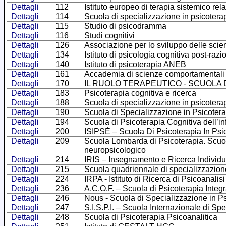
Dettagli
112
Istituto europeo di terapia sistemico rela
Dettagli
114
Scuola di specializzazione in psicoterap
Dettagli
115
Studio di psicodramma
Dettagli
116
Studi cognitivi
Dettagli
126
Associazione per lo sviluppo delle scie
Dettagli
134
Istituto di psicologia cognitiva post-razi
Dettagli
140
Istituto di psicoterapia ANEB
Dettagli
161
Accademia di scienze comportamentali 
Dettagli
170
IL RUOLO TERAPEUTICO - SCUOLA 
Dettagli
183
Psicoterapia cognitiva e ricerca
Dettagli
188
Scuola di specializzazione in psicoter
Dettagli
190
Scuola di Specializzazione in Psicoter
Dettagli
194
Scuola di Psicoterapia Cognitiva dell’i
Dettagli
200
ISIPSÈ – Scuola Di Psicoterapia In Psic
Dettagli
209
Scuola Lombarda di Psicoterapia. Scuola
neuropsicologico
Dettagli
214
IRIS – Insegnamento e Ricerca Individu
Dettagli
215
Scuola quadriennale di specializzazion
Dettagli
224
IRPA - Istituto di Ricerca di Psicoanalis
Dettagli
236
A.C.O.F. – Scuola di Psicoterapia Integ
Dettagli
246
Nous - Scuola di Specializzazione in Psi
Dettagli
247
S.I.S.P.I. – Scuola Internazionale di S
Dettagli
248
Scuola di Psicoterapia Psicoanalitica