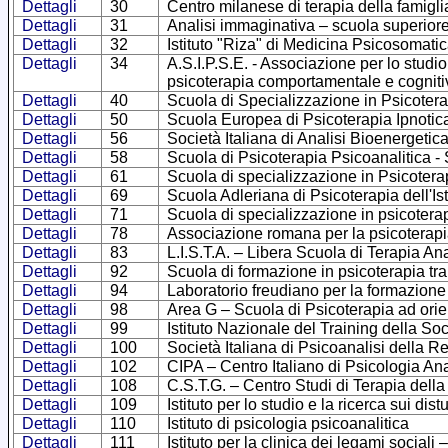
Dettagli
30
Centro milanese di terapia della famigli
Dettagli
31
Analisi immaginativa – scuola superiore
Dettagli
32
Istituto "Riza" di Medicina Psicosomatic
Dettagli
34
A.S.I.P.S.E. - Associazione per lo studi
psicoterapia comportamentale e cogniti
Dettagli
40
Scuola di Specializzazione in Psicoterap
Dettagli
50
Scuola Europea di Psicoterapia Ipnotica 
Dettagli
56
Società Italiana di Analisi Bioenergetic
Dettagli
58
Scuola di Psicoterapia Psicoanalitica - 
Dettagli
61
Scuola di specializzazione in Psicoter
Dettagli
69
Scuola Adleriana di Psicoterapia dell'Ist
Dettagli
71
Scuola di specializzazione in psicoterap
Dettagli
78
Associazione romana per la psicoterapi
Dettagli
83
L.I.S.T.A. – Libera Scuola di Terapia Ana
Dettagli
92
Scuola di formazione in psicoterapia t
Dettagli
94
Laboratorio freudiano per la formazione
Dettagli
98
Area G – Scuola di Psicoterapia ad orie
Dettagli
99
Istituto Nazionale del Training della Soc
Dettagli
100
Società Italiana di Psicoanalisi della
Dettagli
102
CIPA – Centro Italiano di Psicologia Ana
Dettagli
108
C.S.T.G. – Centro Studi di Terapia della
Dettagli
109
Istituto per lo studio e la ricerca sui di
Dettagli
110
Istituto di psicologia psicoanalitica
Dettagli
111
Istituto per la clinica dei legami sociali 