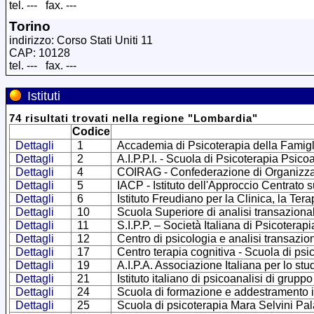
tel. --- fax. ---
Torino
indirizzo: Corso Stati Uniti 11
CAP: 10128
tel. --- fax. ---
Istituti
74
risultati trovati
nella regione
"
Lombardia
"
Codice
Dettagli
1
Accademia di Psicoterapia della Famigl
Dettagli
2
A.I.P.P.I. - Scuola di Psicoterapia Psico
Dettagli
4
COIRAG - Confederazione di Organizzazio
Dettagli
5
IACP - Istituto dell'Approccio Centrato 
Dettagli
6
Istituto Freudiano per la Clinica, la Ter
Dettagli
10
Scuola Superiore di analisi transaziona
Dettagli
11
S.I.P.P. – Società Italiana di Psicoterap
Dettagli
12
Centro di psicologia e analisi transazio
Dettagli
17
Centro terapia cognitiva - Scuola di psi
Dettagli
19
A.I.P.A. Associazione Italiana per lo stu
Dettagli
21
Istituto italiano di psicoanalisi di gruppo
Dettagli
24
Scuola di formazione e addestramento in
Dettagli
25
Scuola di psicoterapia Mara Selvini Pal