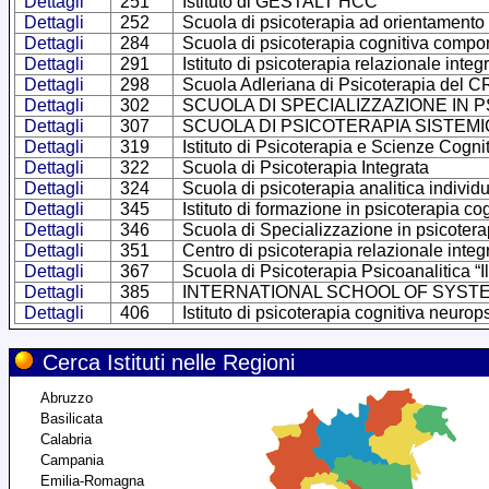
Dettagli
251
Istituto di GESTALT HCC
Dettagli
252
Scuola di psicoterapia ad orientamento 
Dettagli
284
Scuola di psicoterapia cognitiva compor
Dettagli
291
Istituto di psicoterapia relazionale integ
Dettagli
298
Scuola Adleriana di Psicoterapia del 
Dettagli
302
SCUOLA DI SPECIALIZZAZIONE IN
Dettagli
307
SCUOLA DI PSICOTERAPIA SISTEMI
Dettagli
319
Istituto di Psicoterapia e Scienze Cogni
Dettagli
322
Scuola di Psicoterapia Integrata
Dettagli
324
Scuola di psicoterapia analitica individ
Dettagli
345
Istituto di formazione in psicoterapia c
Dettagli
346
Scuola di Specializzazione in psicotera
Dettagli
351
Centro di psicoterapia relazionale integ
Dettagli
367
Scuola di Psicoterapia Psicoanalitica “I
Dettagli
385
INTERNATIONAL SCHOOL OF SYST
Dettagli
406
Istituto di psicoterapia cognitiva neurop
Cerca Istituti nelle Regioni
Abruzzo
Basilicata
Calabria
Campania
Emilia-Romagna