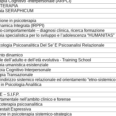
rapia Cognitivo -Interpersonale (ARPCI)
OTERAPIA
egrata SERAPHICUM
zione in psicoterapia
namica Integrata (IRPPI)
ivo-comportamentale – diagnosi clinica, ricerca formazione
apia specialistica per lo sviluppo e l’adolescenza “HUMANITAS”
ologia Psicoanalitica Del Se’ E Psicoanalisi Relazionale
ento dinamico
dell’adulto e dell’età evolutiva - Training School
pia umanistica esistenziale
pia Cognitivo Interpersonale
apia Transazionale
indirizzo sistemico relazionale ed orientamento “etno-sistemico
 in Psicologia Analitica
 S.I.F.P.
tamentale nell'ambito clinico e forense
coterapia psicoanalitica
Gestalt Espressiva
one in psicoterapia sistemico-strategica