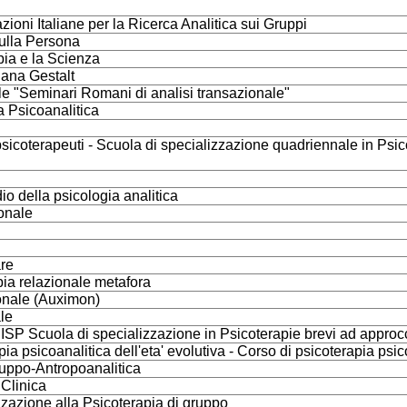
ni Italiane per la Ricerca Analitica sui Gruppi
sulla Persona
apia e la Scienza
iana Gestalt
le "Seminari Romani di analisi transazionale"
ia Psicoanalitica
di psicoterapeuti - Scuola di specializzazione quadriennale in P
dio della psicologia analitica
ionale
re
pia relazionale metafora
zionale (Auximon)
ale
 - ISP Scuola di specializzazione in Psicoterapie brevi ad approc
pia psicoanalitica dell'eta' evolutiva - Corso di psicoterapia ps
ruppo-Antropoanalitica
 Clinica
zazione alla Psicoterapia di gruppo