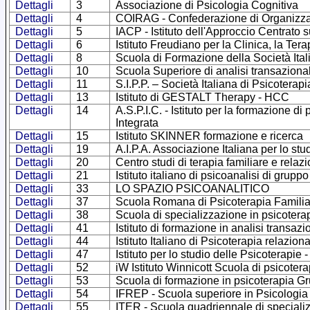
Dettagli
3
Associazione di Psicologia Cognitiva
Dettagli
4
COIRAG - Confederazione di Organizzazio
Dettagli
5
IACP - Istituto dell'Approccio Centrato 
Dettagli
6
Istituto Freudiano per la Clinica, la Ter
Dettagli
8
Scuola di Formazione della Società Ital
Dettagli
10
Scuola Superiore di analisi transaziona
Dettagli
11
S.I.P.P. – Società Italiana di Psicoterap
Dettagli
13
Istituto di GESTALT Therapy - HCC
Dettagli
14
A.S.P.I.C. - Istituto per la formazione 
Integrata
Dettagli
15
Istituto SKINNER formazione e ricerca
Dettagli
19
A.I.P.A. Associazione Italiana per lo stu
Dettagli
20
Centro studi di terapia familiare e relaz
Dettagli
21
Istituto italiano di psicoanalisi di gruppo
Dettagli
33
LO SPAZIO PSICOANALITICO
Dettagli
37
Scuola Romana di Psicoterapia Familia
Dettagli
38
Scuola di specializzazione in psicotera
Dettagli
41
Istituto di formazione in analisi transa
Dettagli
44
Istituto Italiano di Psicoterapia relazion
Dettagli
47
Istituto per lo studio delle Psicoterapie
Dettagli
52
iW Istituto Winnicott Scuola di psicotera
Dettagli
53
Scuola di formazione in psicoterapia G
Dettagli
54
IFREP - Scuola superiore in Psicologia
Dettagli
55
ITER - Scuola quadriennale di specializ