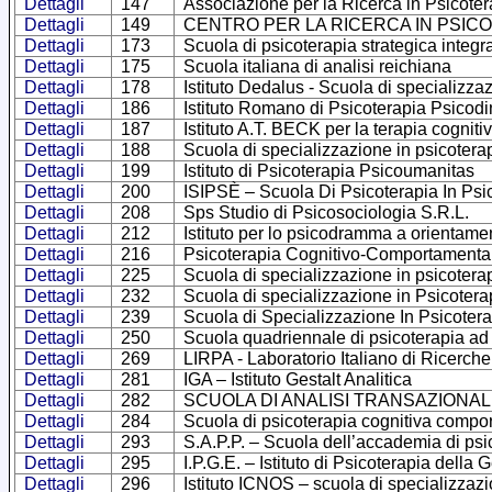
Dettagli
147
Associazione per la Ricerca in Psicote
Dettagli
149
CENTRO PER LA RICERCA IN PSIC
Dettagli
173
Scuola di psicoterapia strategica int
Dettagli
175
Scuola italiana di analisi reichiana
Dettagli
178
Istituto Dedalus - Scuola di specializza
Dettagli
186
Istituto Romano di Psicoterapia Psicodi
Dettagli
187
Istituto A.T. BECK per la terapia cognit
Dettagli
188
Scuola di specializzazione in psicoter
Dettagli
199
Istituto di Psicoterapia Psicoumanitas
Dettagli
200
ISIPSÈ – Scuola Di Psicoterapia In Psic
Dettagli
208
Sps Studio di Psicosociologia S.R.L.
Dettagli
212
Istituto per lo psicodramma a orientam
Dettagli
216
Psicoterapia Cognitivo-Comportamentale 
Dettagli
225
Scuola di specializzazione in psicotera
Dettagli
232
Scuola di specializzazione in Psicotera
Dettagli
239
Scuola di Specializzazione In Psicoter
Dettagli
250
Scuola quadriennale di psicoterapia ad 
Dettagli
269
LIRPA - Laboratorio Italiano di Ricerche
Dettagli
281
IGA – Istituto Gestalt Analitica
Dettagli
282
SCUOLA DI ANALISI TRANSAZIONALE –
Dettagli
284
Scuola di psicoterapia cognitiva compor
Dettagli
293
S.A.P.P. – Scuola dell’accademia di psi
Dettagli
295
I.P.G.E. – Istituto di Psicoterapia della 
Dettagli
296
Istituto ICNOS – scuola di specializzazi