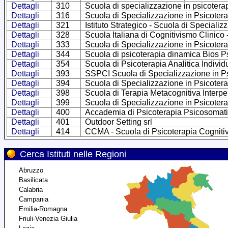
Dettagli
310
Scuola di specializzazione in psicoter
Dettagli
316
Scuola di Specializzazione in Psicotera
Dettagli
321
Istituto Strategico - Scuola di Specializ
Dettagli
328
Scuola Italiana di Cognitivismo Clinico
Dettagli
333
Scuola di Specializzazione in Psicoter
Dettagli
344
Scuola di psicoterapia dinamica Bios 
Dettagli
354
Scuola di Psicoterapia Analitica Indivi
Dettagli
393
SSPCI Scuola di Specializzazione in Ps
Dettagli
394
Scuola di Specializzazione in Psicote
Dettagli
398
Scuola di Terapia Metacognitiva Interp
Dettagli
399
Scuola di Specializzazione in Psicote
Dettagli
400
Accademia di Psicoterapia Psicosomat
Dettagli
401
Outdoor Setting srl
Dettagli
414
CCMA - Scuola di Psicoterapia Cognitiva
Cerca Istituti nelle Regioni
Abruzzo
Basilicata
Calabria
Campania
Emilia-Romagna
Friuli-Venezia Giulia