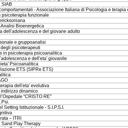
a SIAB
e comportamentali - Associazione Italiana di Psicologia e terapi
 psicoterapia funzionale
 ericksoniana
-Analisi Bioenergetica
a dell'adolescenza e del giovane adulto
rsonale e gruppoanalisi
 degli psicoterapeuti
ee in psicoterapia psicoanalitica
l'adolescenza e dell'eta' giovanile
ieta’ Psicoanalitica
 Relazione ETS (SIPRe ETS)
litica
MAGO
erapia dell'eta' evolutiva
 indirizzo dinamico
ell’Ospedale “CRISTO RE”
.Psi.
Setting Istituzionale - S.I.P.S.I.
nitiva
rata – ITRI
La Sand Play Therapy