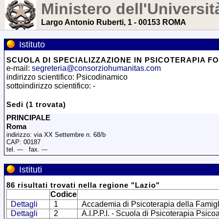
Ministero dell'Universit
Largo Antonio Ruberti, 1 - 00153 ROMA
Istituto
SCUOLA DI SPECIALIZZAZIONE IN PSICOTERAPIA FO
e-mail:
segreteria@consorziohumanitas.com
indirizzo scientifico: Psicodinamico
sottoindirizzo scientifico: -
Sedi (1 trovata)
PRINCIPALE
Roma
indirizzo: via XX Settembre n. 68/b
CAP: 00187
tel. --- fax. ---
Istituti
86
risultati trovati
nella regione
"
Lazio
"
Codice
Dettagli
1
Accademia di Psicoterapia della Famigl
Dettagli
2
A.I.P.P.I. - Scuola di Psicoterapia Psico