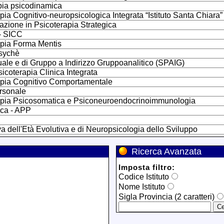
apia psicodinamica
pia Cognitivo-neuropsicologica Integrata “Istituto Santa Chiara”
zazione in Psicoterapia Strategica
 - SICC
apia Forma Mentis
Psychè
duale e di Gruppo a Indirizzo Gruppoanalitico (SPAIG)
icoterapia Clinica Integrata
rapia Cognitivo Comportamentale
ersonale
rapia Psicosomatica e Psiconeuroendocrinoimmunologia
ica - APP
 dell'Età Evolutiva e di Neuropsicologia dello Sviluppo
Ricerca Avanzata
Imposta filtro:
Codice Istituto
Nome Istituto
Sigla Provincia (2 caratteri)