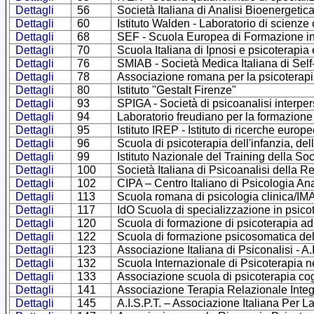
Dettagli
56
Società Italiana di Analisi Bioenergetic
Dettagli
60
Istituto Walden - Laboratorio di scienz
Dettagli
68
SEF - Scuola Europea di Formazione in
Dettagli
70
Scuola Italiana di Ipnosi e psicoterapia
Dettagli
76
SMIAB - Società Medica Italiana di Self
Dettagli
78
Associazione romana per la psicoterapi
Dettagli
80
Istituto "Gestalt Firenze"
Dettagli
93
SPIGA - Società di psicoanalisi interpe
Dettagli
94
Laboratorio freudiano per la formazione
Dettagli
95
Istituto IREP - Istituto di ricerche europ
Dettagli
96
Scuola di psicoterapia dell'infanzia, del
Dettagli
99
Istituto Nazionale del Training della Soc
Dettagli
100
Società Italiana di Psicoanalisi della
Dettagli
102
CIPA – Centro Italiano di Psicologia Ana
Dettagli
113
Scuola romana di psicologia clinica/I
Dettagli
117
IdO Scuola di specializzazione in psicot
Dettagli
120
Scuola di formazione di psicoterapia ad
Dettagli
122
Scuola di formazione psicosomatica d
Dettagli
123
Associazione Italiana di Psiconalisi - A.I
Dettagli
132
Scuola Internazionale di Psicoterapia nel 
Dettagli
133
Associazione scuola di psicoterapia cog
Dettagli
141
Associazione Terapia Relazionale Integ
Dettagli
145
A.I.S.P.T. – Associazione Italiana Per 