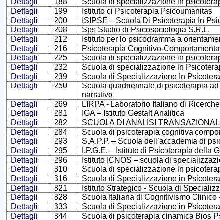
Dettagli
188
Scuola di specializzazione in psicoter
Dettagli
199
Istituto di Psicoterapia Psicoumanitas
Dettagli
200
ISIPSÈ – Scuola Di Psicoterapia In Psic
Dettagli
208
Sps Studio di Psicosociologia S.R.L.
Dettagli
212
Istituto per lo psicodramma a orientam
Dettagli
216
Psicoterapia Cognitivo-Comportamentale 
Dettagli
225
Scuola di specializzazione in psicotera
Dettagli
232
Scuola di specializzazione in Psicotera
Dettagli
239
Scuola di Specializzazione In Psicoter
Dettagli
250
Scuola quadriennale di psicoterapia ad 
narrativo
Dettagli
269
LIRPA - Laboratorio Italiano di Ricerche
Dettagli
281
IGA – Istituto Gestalt Analitica
Dettagli
282
SCUOLA DI ANALISI TRANSAZIONALE –
Dettagli
284
Scuola di psicoterapia cognitiva compor
Dettagli
293
S.A.P.P. – Scuola dell’accademia di psi
Dettagli
295
I.P.G.E. – Istituto di Psicoterapia della 
Dettagli
296
Istituto ICNOS – scuola di specializzazi
Dettagli
310
Scuola di specializzazione in psicoter
Dettagli
316
Scuola di Specializzazione in Psicotera
Dettagli
321
Istituto Strategico - Scuola di Specializ
Dettagli
328
Scuola Italiana di Cognitivismo Clinico
Dettagli
333
Scuola di Specializzazione in Psicoter
Dettagli
344
Scuola di psicoterapia dinamica Bios 