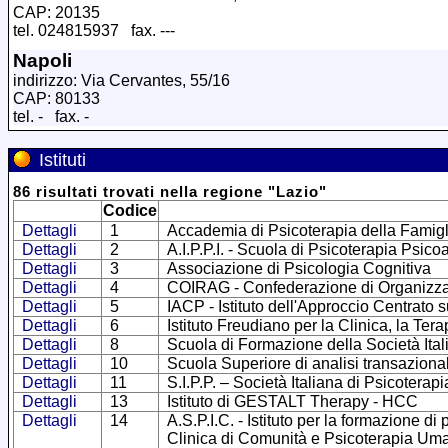
CAP: 20135
tel. 024815937 fax. ---
Napoli
indirizzo: Via Cervantes, 55/16
CAP: 80133
tel. - fax. -
Istituti
86
risultati trovati
nella regione
"
Lazio
"
Codice
Dettagli
1
Accademia di Psicoterapia della Famigl
Dettagli
2
A.I.P.P.I. - Scuola di Psicoterapia Psico
Dettagli
3
Associazione di Psicologia Cognitiva
Dettagli
4
COIRAG - Confederazione di Organizzazio
Dettagli
5
IACP - Istituto dell'Approccio Centrato 
Dettagli
6
Istituto Freudiano per la Clinica, la Ter
Dettagli
8
Scuola di Formazione della Società Ital
Dettagli
10
Scuola Superiore di analisi transaziona
Dettagli
11
S.I.P.P. – Società Italiana di Psicoterap
Dettagli
13
Istituto di GESTALT Therapy - HCC
Dettagli
14
A.S.P.I.C. - Istituto per la formazione d
Clinica di Comunità e Psicoterapia Uman