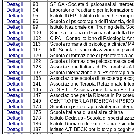
Dettagli
93
SPIGA - Società di psicoanalisi interpe
Dettagli
94
Laboratorio freudiano per la formazione
Dettagli
95
Istituto IREP - Istituto di ricerche europ
Dettagli
96
Scuola di psicoterapia dell'infanzia, del
Dettagli
99
Istituto Nazionale del Training della Soc
Dettagli
100
Società Italiana di Psicoanalisi della
Dettagli
102
CIPA – Centro Italiano di Psicologia Ana
Dettagli
113
Scuola romana di psicologia clinica/I
Dettagli
117
IdO Scuola di specializzazione in psicot
Dettagli
120
Scuola di formazione di psicoterapia ad
Dettagli
122
Scuola di formazione psicosomatica d
Dettagli
123
Associazione Italiana di Psiconalisi - A.I
Dettagli
132
Scuola Internazionale di Psicoterapia nel 
Dettagli
133
Associazione scuola di psicoterapia cog
Dettagli
141
Associazione Terapia Relazionale Integ
Dettagli
145
A.I.S.P.T. – Associazione Italiana Per 
Dettagli
147
Associazione per la Ricerca in Psicote
Dettagli
149
CENTRO PER LA RICERCA IN PSIC
Dettagli
173
Scuola di psicoterapia strategica int
Dettagli
175
Scuola italiana di analisi reichiana
Dettagli
178
Istituto Dedalus - Scuola di specializza
Dettagli
186
Istituto Romano di Psicoterapia Psicodi
Dettagli
187
Istituto A.T. BECK per la terapia cognit